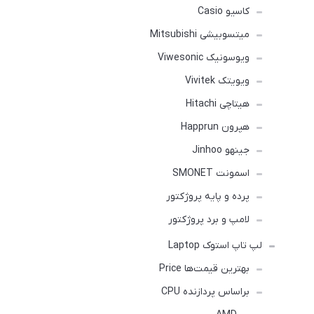
کاسیو Casio
میتسوبیشی Mitsubishi
ویوسونیک Viwesonic
ویویتک Vivitek
هیتاچی Hitachi
هپرون Happrun
جینهو Jinhoo
اسمونت SMONET
پرده و پایه پروژکتور
لامپ و برد پروژکتور
لپ تاپ استوک Laptop
بهترین قیمت‌ها Price
براساس پردازنده CPU