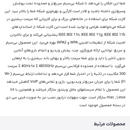
شما این امکان را می‌دهد تا شبکه بی‌سیم سریع‌تر و محدوده تحت پوشش
وسیع‌تری داشته باشید و قادر است کارآیی و بهره‌وری شبکه شما را بالاتر ببرد. این
کارت شبکه برای استفاده در خانه‌های بزرگ و برای کاربرانی که سرعت بیشتری در
شبکه می‌خواهند طراحی و تولید شده است.این کارت شبکه از استانداردهای
IEEE 802.11n, IEEE 802.11g, IEEE 802.11b پشتیبانی می‌کند و برای بالابردن
امنیت شبکه از تنظیمات امنیتی WPA و WPA2 بهره می‌برد. این محصول بی‌سیم
و سریع، توانایی ارائه مرورگری، چت، پخش ویدیو و انجام بازی‌های آنلاین
بدون تاخیر را دارد و برای شما سرعت بالاتر و پهنای باند بیشتری را به ارمغان
می‌آورد. با استفاده از محدوده فرکانس بی‌سیم 2.4GHz to 2.4835GHz سرعت
300 مگابیت در ثانیه را در اختیار شما قرار می‌دهد و تداخلات ارتباط بی‌سیم (Wi-
Fi) شما را برای جریان سریع‌تر ویدیویی، بازی و تماس‌های VoIP کاهش میدهد.
این محصول با تمام سیستمهای عامل ویندوز سازگار میباشد و همچنین با os
mac , Linux سازگار است. جهت سهولت درایور نصب نیز به صورت مینی سی دی
در بسته محصول موجود است
محصولات مرتبط