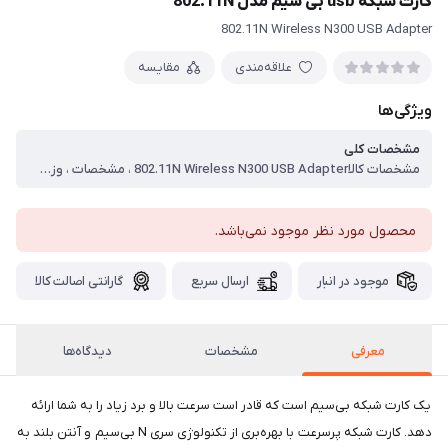
کارت شبکه usb بی سیم مدل 802.11N
802.11N Wireless N300 USB Adapter
علاقه‌مندی
مقایسه
ویژگی‌ها
مشخصات کلی
مشخصات کالا802.11N Wireless N300 USB Adapter ، مشخصات ، وزن ، 20 گرم ، نوع اتصال ، بی‌سیم (Wi-Fi) ، محدوده فرکانس بی‌سیم ، 2.4GHz to 2.4835GHz ، سرعت انتقال داده‌ها ، 300 Mbps ، سایر رابط‌ها ، USB ، نوع آنتن ، جدا شونده ، قدرت گیرندگی آنتن ، 10ِdB ، تعداد آنتن ، یک عدد ، امنیت بی‌سیم ، 64/128bit WEP Data Encryption (Wi-Fi Protected Access (WPA/WPA2 ، سازگار با سیستم‌عامل‌های ، windows xp‏,‏vista‏,‏win7/8‏,‏win10‏,‏macos x ‏,‏linux
محصول مورد نظر موجود نمی‌باشد.
موجود در انبار
ارسال سریع
گارانتی اصالت کالا
معرفی
مشخصات
دیدگاه‌ها
یک کارت شبکه بی‌سیم است که قادر است سرعت بالا و برد زیاد را به شما ارائه
دهد. کارت شبکه پرسرعت با بهره‌بری از تکنولوژی سری N بی‌سیم و آنتن بلند به