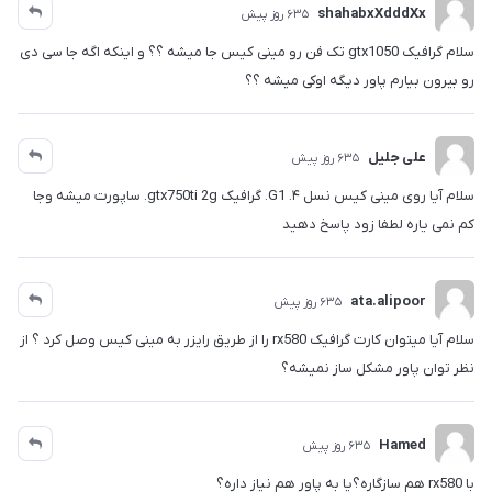
shahabxXdddXx
635 روز پیش
سلام گرافیک gtx1050 تک فن رو مینی کیس جا میشه ؟؟ و اینکه اگه جا سی دی
رو بیرون بیارم پاور دیگه اوکی میشه ؟؟
علی جلیل
635 روز پیش
سلام آیا روی مینی کیس نسل ۴. G1. گرافیک gtx750ti 2g. ساپورت میشه وجا
کم نمی یاره لطفا زود پاسخ دهید
ata.alipoor
635 روز پیش
سلام آیا میتوان کارت گرافیک rx580 را از طریق رایزر به مینی کیس وصل کرد ؟ از
نظر توان پاور مشکل ساز نمیشه؟
Hamed
635 روز پیش
با rx580 هم سازگاره؟یا به پاور هم نیاز داره؟