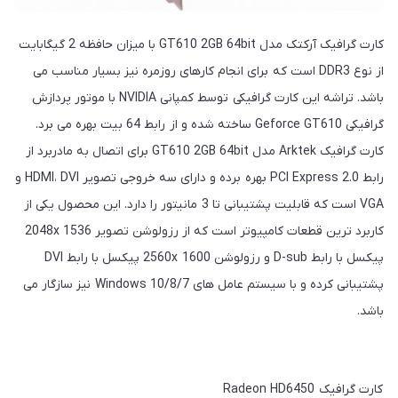
کارت گرافیک آرکتک مدل GT610 2GB 64bit با میزان حافظه 2 گیگابایت
از نوع DDR3 است که برای انجام کارهای روزمره نیز بسیار مناسب می
باشد. تراشه این کارت گرافیکی توسط کمپانی NVIDIA با موتور پردازش
گرافیکی Geforce GT610 ساخته شده و از رابط 64 بیت بهره می برد.
کارت گرافیک Arktek مدل GT610 2GB 64bit برای اتصال به مادربرد از
رابط PCI Express 2.0 بهره برده و دارای سه خروجی تصویر HDMI، DVI و
VGA است که قابلیت پشتیبانی تا 3 مانیتور را دارد. این محصول یکی از
کاربرد ترین قطعات کامپیوتر است که از رزولوشن تصویر 2048x 1536
پیکسل با رابط D-sub و رزولوشن 2560x 1600 پیکسل با رابط DVI
پشتیبانی کرده و با سیستم عامل های Windows 10/8/7 نیز سازگار می
باشد.
کارت گرافیک Radeon HD6450