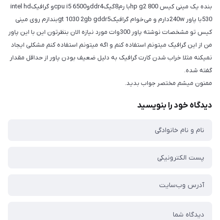
بنده یک مینی کیس hp g2 800با رم8گیگddr4وcpu i5 6500و گرافیکintel hd
530با پاور 240wدارم و می‌خوام گرافیکgt 1030 2gb gddr5بندازم روی مینی
کیس تو مشخصات نوشته پاور 300وات مورد نیازه الان بنظرتون این با این پاور
من از این گرافیک میتونم استفاده کنم و اگه میتونم استفاده کنم مشکلی ایجاد
نمیکنه مثلا خراب شدن کارت گرافیک به دلیل ضعیف بودن پاور از حداقل مقدار
گفته شده.
ممنون میشم مختصر جواب بدید.
دیدگاه خود را بنویسید