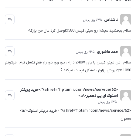
ناشناس
635 روز پیش
سلام ببخشید میشه رو مینی کیس rx580وصل کرد مال من بزرگه
ممد عاشوری
635 روز پیش
سلام ، من مینی کیس با پاور 240w دارم ، دی وی دی رم هم کنسل کرم ، میتونم
gtx 1050 روش بزارم ، مشکل ایجاد نمیکنه ؟
<a href="hptamir.com/news/service/62/" >خرید پرینتر
استوک اچ پی تعمیر</a>
635 روز پیش
<a href="hptamir.com/news/service/62/" >خرید پرینتر استوک</a>
ممنون