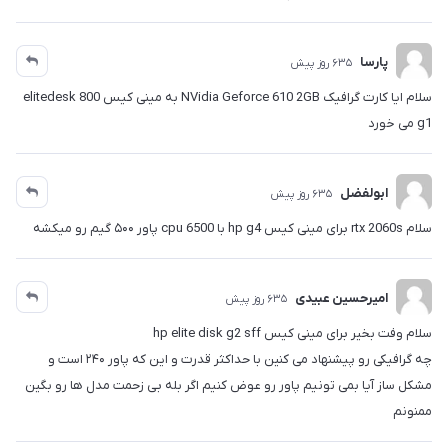
پارسا
635 روز پیش
سلام ایا کارت گرافیک NVidia Geforce 610 2GB به مینی کیس elitedesk 800
g1 می خورد
ابولفضل
635 روز پیش
سلام rtx 2060s برای مینی کیس hp g4 با cpu 6500 پاور ۵۰۰ گیم رو میکشه
امیرحسین عبیدی
635 روز پیش
سلام وفت بخیر برای مینی کیس hp elite disk g2 sff
چه گرافیکی رو پیشنهاد می کنین با حداکثر قدرت و این که پاور ۲۴۰ است و
مشکل ساز آیا بمی تونیم پاور رو عوض کنیم اگر بله بی زحمت مدل ها رو بگین
ممنونم