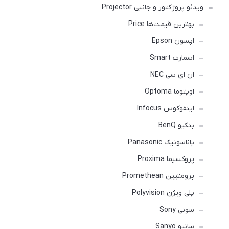
ویدئو پروژکتور و جانبی Projector
بهترین قیمت‌ها Price
اپسون Epson
اسمارت Smart
ان ای سی NEC
اوپتوما Optoma
اینفوکوس Infocus
بنکیو BenQ
پاناسونیک Panasonic
پروکسیما Proxima
پرومتیین Promethean
پلی ویژن Polyvision
سونی Sony
سانیو Sanyo