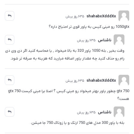
shahabxXdddXx
635 روز پیش
1050gtx رو مینی کیس به پاور قوی تر احتیاج داره؟
ناشناس
635 روز پیش
وقت بخیر , بله 1050 پاور 320 به بالا میخواد , یا محاسبه کنید اگر دی وی دی
رام رو حذف کنید چه مقدار پاور اضافه میارید که هزینه به صرفه تر شود.
shahabxXdddXx
635 روز پیش
gtx 750 چطور پاور بهتر میخواد رو مینی کیس ؟ اصلا برا مینی کیست gtx 750
هست؟
ناشناس
635 روز پیش
بله با پاور 300 مدل های 750 ارتک و یا زوتاک 750 جا میشن.