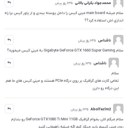
محمدجواد بکرانی بالانی
635 روز پیش
سلام میشه main board مینی کیس را داخل پوسته ببندی و از پاور کیس برا راه
اندازی اش استفاده کرد؟؟
ناشناس
635 روز پیش
سلام Gigabyte GeForce GTX 1660 Super Gaming به مینی کیس میخوره؟
ناشناس
635 روز پیش
سلام
تمامی کارت های گرافیک بر روی درگاه PCIe هستند و مینی کیس های ما هم
این درگاه رو دارن
Abolfazlm2
635 روز پیش
سلام میگم الان بخوام گرافیک GeForce GTX1080 Ti Mini 11GB رو بندازم
روی مینی کیسم باید چیکار کنم اگه میشه راهنمایی کنید