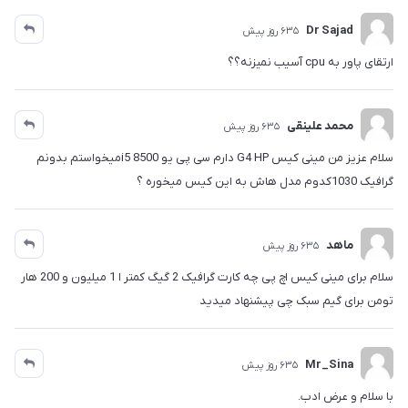
Dr Sajad
635 روز پیش
ارتقای پاور به cpu آسیب نمیزنه؟؟
محمد علینقی
635 روز پیش
سلام عزیز من مینی کیس G4 HP دارم سی پی یو i5 8500میخواستم بدونم
گرافیک 1030کدوم مدل هاش به این کیس میخوره ؟
ماهد
635 روز پیش
سلام برای مینی کیس اچ پی چه کارت گرافیک 2 گیگ کمتر ا 1 میلیون و 200 هار
تومن برای گیم سبک چی پیشنهاد میدید
Mr_Sina
635 روز پیش
با سلام و عرض ادب.