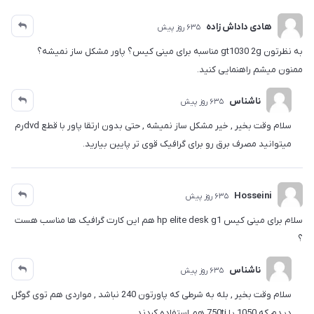
هادی داداش زاده
635 روز پیش
به نظرتون gt1030 2g مناسبه برای مینی کیس؟ پاور مشکل ساز نمیشه؟
ممنون میشم راهنمایی کنید.
ناشناس
635 روز پیش
سلام وقت بخیر , خیر مشکل ساز نمیشه , حتی بدون ارتقا پاور با قطع dvdرم
میتوانید مصرف برق رو برای گرافیک قوی تر پایین بیارید.
Hosseini
635 روز پیش
سلام برای مینی کیس hp elite desk g1 هم این کارت گرافیک ها مناسب هست
؟
ناشناس
635 روز پیش
سلام وقت بخیر , بله به شرطی که پاورتون 240 نباشد , مواردی هم توی گوگل
دیدم که 1050 یا 750ti هم استفاده کردند.