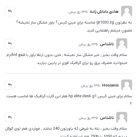
هادی داداش زاده
635 روز پیش
به نظرتون gt1030 2g مناسبه برای مینی کیس؟ پاور مشکل ساز نمیشه؟
ممنون میشم راهنمایی کنید.
ناشناس
635 روز پیش
سلام وقت بخیر , خیر مشکل ساز نمیشه , حتی بدون ارتقا پاور با قطع dvdرم
میتوانید مصرف برق رو برای گرافیک قوی تر پایین بیارید.
Hosseini
635 روز پیش
سلام برای مینی کیس hp elite desk g1 هم این کارت گرافیک ها مناسب هست
؟
ناشناس
635 روز پیش
سلام وقت بخیر , بله به شرطی که پاورتون 240 نباشد , مواردی هم توی گوگل
دیدم که 1050 یا 750ti هم استفاده کردند.