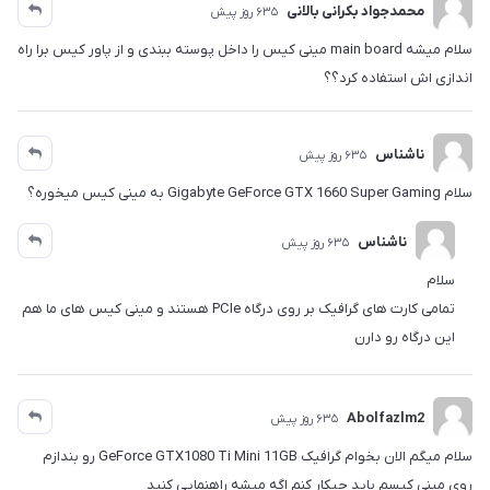
محمدجواد بکرانی بالانی
635 روز پیش
سلام میشه main board مینی کیس را داخل پوسته ببندی و از پاور کیس برا راه
اندازی اش استفاده کرد؟؟
ناشناس
635 روز پیش
سلام Gigabyte GeForce GTX 1660 Super Gaming به مینی کیس میخوره؟
ناشناس
635 روز پیش
سلام
تمامی کارت های گرافیک بر روی درگاه PCIe هستند و مینی کیس های ما هم
این درگاه رو دارن
Abolfazlm2
635 روز پیش
سلام میگم الان بخوام گرافیک GeForce GTX1080 Ti Mini 11GB رو بندازم
روی مینی کیسم باید چیکار کنم اگه میشه راهنمایی کنید