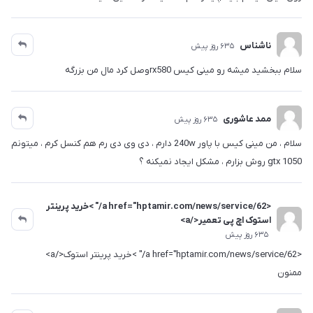
ناشناس
635 روز پیش
سلام ببخشید میشه رو مینی کیس rx580وصل کرد مال من بزرگه
ممد عاشوری
635 روز پیش
سلام ، من مینی کیس با پاور 240w دارم ، دی وی دی رم هم کنسل کرم ، میتونم
gtx 1050 روش بزارم ، مشکل ایجاد نمیکنه ؟
<a href="hptamir.com/news/service/62/" >خرید پرینتر
استوک اچ پی تعمیر</a>
635 روز پیش
<a href="hptamir.com/news/service/62/" >خرید پرینتر استوک</a>
ممنون