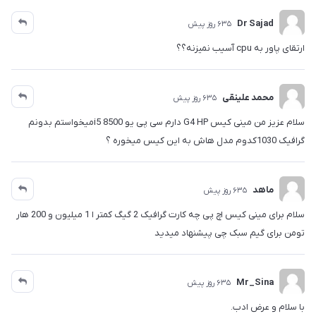
Dr Sajad
635 روز پیش
ارتقای پاور به cpu آسیب نمیزنه؟؟
محمد علینقی
635 روز پیش
سلام عزیز من مینی کیس G4 HP دارم سی پی یو i5 8500میخواستم بدونم
گرافیک 1030کدوم مدل هاش به این کیس میخوره ؟
ماهد
635 روز پیش
سلام برای مینی کیس اچ پی چه کارت گرافیک 2 گیگ کمتر ا 1 میلیون و 200 هار
تومن برای گیم سبک چی پیشنهاد میدید
Mr_Sina
635 روز پیش
با سلام و عرض ادب.