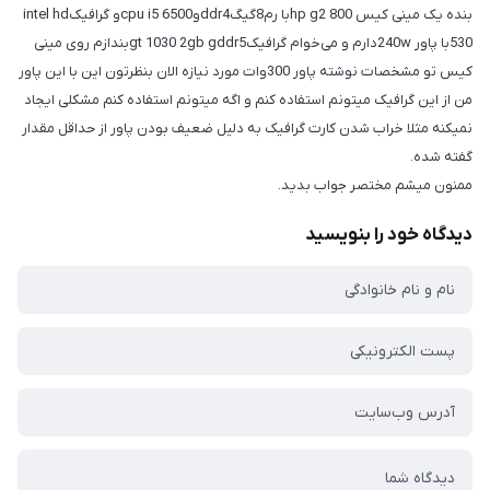
بنده یک مینی کیس hp g2 800با رم8گیگddr4وcpu i5 6500و گرافیکintel hd
530با پاور 240wدارم و می‌خوام گرافیکgt 1030 2gb gddr5بندازم روی مینی
کیس تو مشخصات نوشته پاور 300وات مورد نیازه الان بنظرتون این با این پاور
من از این گرافیک میتونم استفاده کنم و اگه میتونم استفاده کنم مشکلی ایجاد
نمیکنه مثلا خراب شدن کارت گرافیک به دلیل ضعیف بودن پاور از حداقل مقدار
گفته شده.
ممنون میشم مختصر جواب بدید.
دیدگاه خود را بنویسید