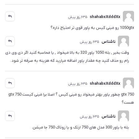
shahabxXdddXx
635 روز پیش
1050gtx رو مینی کیس به پاور قوی تر احتیاج داره؟
ناشناس
635 روز پیش
وقت بخیر , بله 1050 پاور 320 به بالا میخواد , یا محاسبه کنید اگر دی وی دی
رام رو حذف کنید چه مقدار پاور اضافه میارید که هزینه به صرفه تر شود.
shahabxXdddXx
635 روز پیش
gtx 750 چطور پاور بهتر میخواد رو مینی کیس ؟ اصلا برا مینی کیست gtx 750
هست؟
ناشناس
635 روز پیش
بله با پاور 300 مدل های 750 ارتک و یا زوتاک 750 جا میشن.