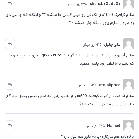
shahabxXdddXx
635 روز پیش
سلام گرافیک gtx1050 تک فن رو مینی کیس جا میشه ؟؟ و اینکه اگه جا سی دی
رو بیرون بیارم پاور دیگه اوکی میشه ؟؟
علی جلیل
635 روز پیش
سلام آیا روی مینی کیس نسل ۴. G1. گرافیک gtx750ti 2g. ساپورت میشه وجا
کم نمی یاره لطفا زود پاسخ دهید
ata.alipoor
635 روز پیش
سلام آیا میتوان کارت گرافیک rx580 را از طریق رایزر به مینی کیس وصل کرد ؟ از
نظر توان پاور مشکل ساز نمیشه؟
Hamed
635 روز پیش
با rx580 هم سازگاره؟یا به پاور هم نیاز داره؟