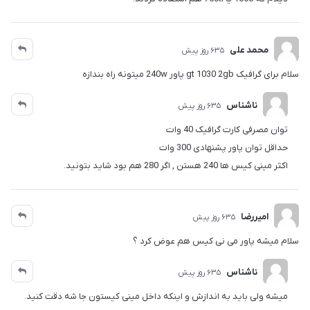
محمد علی
635 روز پیش
سلام برای گرافیک gt 1030 2gb پاور 240w میتونه راه بندازه
ناشناس
635 روز پیش
توان مصرفی کارت گرافیک 40 وات
حداقل توان پاور پشنهادی 300 وات
اکثر مینی کیس ها 240 هستن , اگر 280 هم بود شاید بتونید.
امیررضا
635 روز پیش
سلام میشه پاور می نی کیس هم عوض کرد ؟
ناشناس
635 روز پیش
میشه ولی باید به اندازش و اینکه داخل مینی کیستون جا شه دقت کنید.