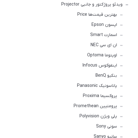
ویدئو پروژکتور و جانبی Projector
بهترین قیمت‌ها Price
اپسون Epson
اسمارت Smart
ان ای سی NEC
اوپتوما Optoma
اینفوکوس Infocus
بنکیو BenQ
پاناسونیک Panasonic
پروکسیما Proxima
پرومتیین Promethean
پلی ویژن Polyvision
سونی Sony
سانیو Sanyo