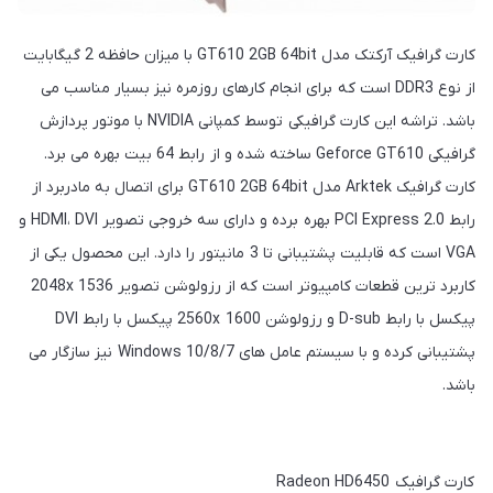
کارت گرافیک آرکتک مدل GT610 2GB 64bit با میزان حافظه 2 گیگابایت
از نوع DDR3 است که برای انجام کارهای روزمره نیز بسیار مناسب می
باشد. تراشه این کارت گرافیکی توسط کمپانی NVIDIA با موتور پردازش
گرافیکی Geforce GT610 ساخته شده و از رابط 64 بیت بهره می برد.
کارت گرافیک Arktek مدل GT610 2GB 64bit برای اتصال به مادربرد از
رابط PCI Express 2.0 بهره برده و دارای سه خروجی تصویر HDMI، DVI و
VGA است که قابلیت پشتیبانی تا 3 مانیتور را دارد. این محصول یکی از
کاربرد ترین قطعات کامپیوتر است که از رزولوشن تصویر 2048x 1536
پیکسل با رابط D-sub و رزولوشن 2560x 1600 پیکسل با رابط DVI
پشتیبانی کرده و با سیستم عامل های Windows 10/8/7 نیز سازگار می
باشد.
کارت گرافیک Radeon HD6450