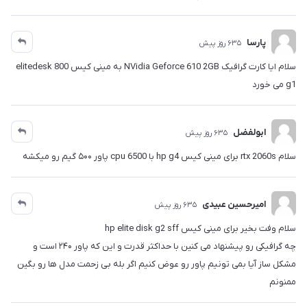
پارسا
635 روز پیش
سلام ایا کارت گرافیک NVidia Geforce 610 2GB به مینی کیس elitedesk 800
g1 می خورد
ابولفضل
635 روز پیش
سلام rtx 2060s برای مینی کیس hp g4 با cpu 6500 پاور ۵۰۰ گیم رو میکشه
امیرحسین عبیدی
635 روز پیش
سلام وفت بخیر برای مینی کیس hp elite disk g2 sff
چه گرافیکی رو پیشنهاد می کنین با حداکثر قدرت و این که پاور ۲۴۰ است و
مشکل ساز آیا بمی تونیم پاور رو عوض کنیم اگر بله بی زحمت مدل ها رو بگین
ممنونم