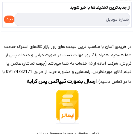
لیست محصولات
از جدید‌ترین تخفیف‌ها با‌ خبر شوید
حریم خصوصی
درباره ما
راهنما
ثبت
تماس با ما
مختصری درباره فروشگاه سیستم شیراز
در خریدی آسان با مناسب ترین قیمت های روز بازار کالاهای استوک خدمت
شما هستیم. همراه با 7 روز مهلت تست در صورت خرابی و خدمات پس از
فروش، شرکت آماده ارائه خدمات به شما می‌باشد (جهت تماشای عکس یا
فیلم کالای موردنظرتان، راهنمایی و مشاوره خرید از طریق 09174732171 با
ارسال بصورت تیپاکس پس کرایه
ما در تماس باشید).
تمامی حقوق و محتوا محفوظ میباشد.