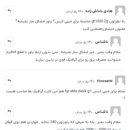
هادی داداش زاده
640 روز پیش
به نظرتون gt1030 2g مناسبه برای مینی کیس؟ پاور مشکل ساز نمیشه؟
ممنون میشم راهنمایی کنید.
ناشناس
640 روز پیش
سلام وقت بخیر , خیر مشکل ساز نمیشه , حتی بدون ارتقا پاور با قطع dvdرم
میتوانید مصرف برق رو برای گرافیک قوی تر پایین بیارید.
Hosseini
640 روز پیش
سلام برای مینی کیس hp elite desk g1 هم این کارت گرافیک ها مناسب هست
؟
ناشناس
640 روز پیش
سلام وقت بخیر , بله به شرطی که پاورتون 240 نباشد , مواردی هم توی گوگل
دیدم که 1050 یا 750ti هم استفاده کردند.