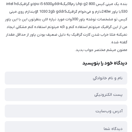
بنده یک مینی کیس hp g2 800با رم8گیگddr4وcpu i5 6500و گرافیکintel hd
530با پاور 240wدارم و می‌خوام گرافیکgt 1030 2gb gddr5بندازم روی مینی
کیس تو مشخصات نوشته پاور 300وات مورد نیازه الان بنظرتون این با این پاور
من از این گرافیک میتونم استفاده کنم و اگه میتونم استفاده کنم مشکلی ایجاد
نمیکنه مثلا خراب شدن کارت گرافیک به دلیل ضعیف بودن پاور از حداقل مقدار
گفته شده.
ممنون میشم مختصر جواب بدید.
دیدگاه خود را بنویسید