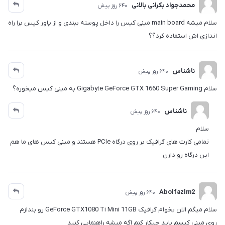
محمدجواد بکرانی بالانی
640 روز پیش
سلام میشه main board مینی کیس را داخل پوسته ببندی و از پاور کیس برا راه
اندازی اش استفاده کرد؟؟
ناشناس
640 روز پیش
سلام Gigabyte GeForce GTX 1660 Super Gaming به مینی کیس میخوره؟
ناشناس
640 روز پیش
سلام
تمامی کارت های گرافیک بر روی درگاه PCIe هستند و مینی کیس های ما هم
این درگاه رو دارن
Abolfazlm2
640 روز پیش
سلام میگم الان بخوام گرافیک GeForce GTX1080 Ti Mini 11GB رو بندازم
روی مینی کیسم باید چیکار کنم اگه میشه راهنمایی کنید