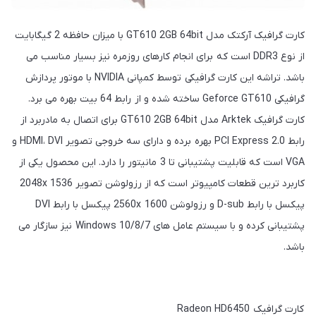
کارت گرافیک آرکتک مدل GT610 2GB 64bit با میزان حافظه 2 گیگابایت
از نوع DDR3 است که برای انجام کارهای روزمره نیز بسیار مناسب می
باشد. تراشه این کارت گرافیکی توسط کمپانی NVIDIA با موتور پردازش
گرافیکی Geforce GT610 ساخته شده و از رابط 64 بیت بهره می برد.
کارت گرافیک Arktek مدل GT610 2GB 64bit برای اتصال به مادربرد از
رابط PCI Express 2.0 بهره برده و دارای سه خروجی تصویر HDMI، DVI و
VGA است که قابلیت پشتیبانی تا 3 مانیتور را دارد. این محصول یکی از
کاربرد ترین قطعات کامپیوتر است که از رزولوشن تصویر 2048x 1536
پیکسل با رابط D-sub و رزولوشن 2560x 1600 پیکسل با رابط DVI
پشتیبانی کرده و با سیستم عامل های Windows 10/8/7 نیز سازگار می
باشد.
کارت گرافیک Radeon HD6450