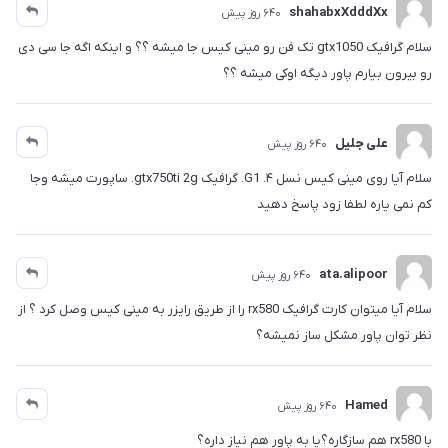
shahabxXdddXx
640 روز پیش
سلام گرافیک gtx1050 تک فن رو مینی کیس جا میشه ؟؟ و اینکه اگه جا سی دی
رو بیرون بیارم پاور دیگه اوکی میشه ؟؟
علی جلیل
640 روز پیش
سلام آیا روی مینی کیس نسل ۴. G1. گرافیک gtx750ti 2g. ساپورت میشه وجا
کم نمی یاره لطفا زود پاسخ دهید
ata.alipoor
640 روز پیش
سلام آیا میتوان کارت گرافیک rx580 را از طریق رایزر به مینی کیس وصل کرد ؟ از
نظر توان پاور مشکل ساز نمیشه؟
Hamed
640 روز پیش
با rx580 هم سازگاره؟یا به پاور هم نیاز داره؟