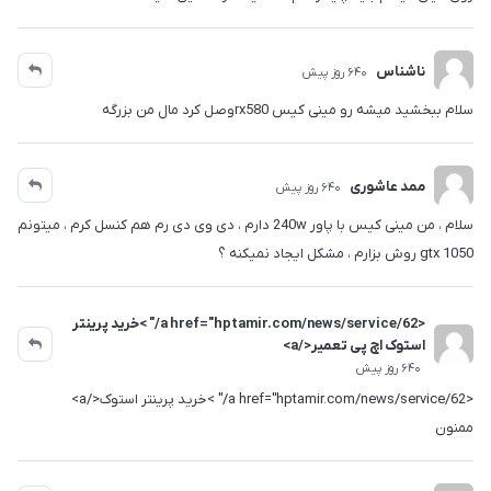
ناشناس
640 روز پیش
سلام ببخشید میشه رو مینی کیس rx580وصل کرد مال من بزرگه
ممد عاشوری
640 روز پیش
سلام ، من مینی کیس با پاور 240w دارم ، دی وی دی رم هم کنسل کرم ، میتونم
gtx 1050 روش بزارم ، مشکل ایجاد نمیکنه ؟
<a href="hptamir.com/news/service/62/" >خرید پرینتر
استوک اچ پی تعمیر</a>
640 روز پیش
<a href="hptamir.com/news/service/62/" >خرید پرینتر استوک</a>
ممنون