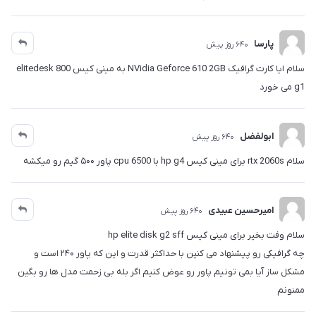
پارسا
640 روز پیش
سلام ایا کارت گرافیک NVidia Geforce 610 2GB به مینی کیس elitedesk 800
g1 می خورد
ابولفضل
640 روز پیش
سلام rtx 2060s برای مینی کیس hp g4 با cpu 6500 پاور ۵۰۰ گیم رو میکشه
امیرحسین عبیدی
640 روز پیش
سلام وفت بخیر برای مینی کیس hp elite disk g2 sff
چه گرافیکی رو پیشنهاد می کنین با حداکثر قدرت و این که پاور ۲۴۰ است و
مشکل ساز آیا بمی تونیم پاور رو عوض کنیم اگر بله بی زحمت مدل ها رو بگین
ممنونم