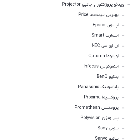
ویدئو پروژکتور و جانبی Projector
بهترین قیمت‌ها Price
اپسون Epson
اسمارت Smart
ان ای سی NEC
اوپتوما Optoma
اینفوکوس Infocus
بنکیو BenQ
پاناسونیک Panasonic
پروکسیما Proxima
پرومتیین Promethean
پلی ویژن Polyvision
سونی Sony
سانیو Sanyo