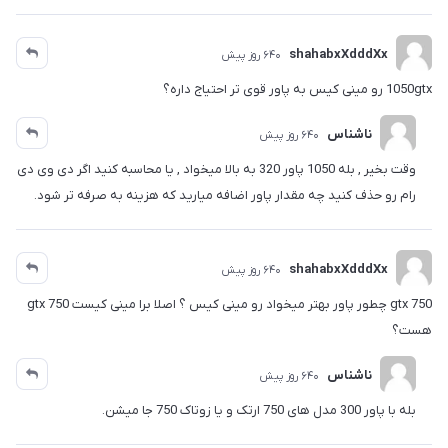
shahabxXdddXx
640 روز پیش
1050gtx رو مینی کیس به پاور قوی تر احتیاج داره؟
ناشناس
640 روز پیش
وقت بخیر , بله 1050 پاور 320 به بالا میخواد , یا محاسبه کنید اگر دی وی دی
رام رو حذف کنید چه مقدار پاور اضافه میارید که هزینه به صرفه تر شود.
shahabxXdddXx
640 روز پیش
gtx 750 چطور پاور بهتر میخواد رو مینی کیس ؟ اصلا برا مینی کیست gtx 750
هست؟
ناشناس
640 روز پیش
بله با پاور 300 مدل های 750 ارتک و یا زوتاک 750 جا میشن.