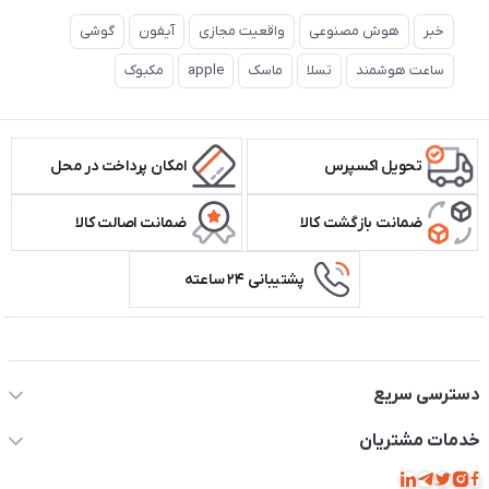
خبر
هوش مصنوعی
واقعیت مجازی
آیفون
گوشی
ساعت هوشمند
تسلا
ماسک
apple
مکبوک
تحویل اکسپرس
امکان پرداخت در محل
ضمانت بازگشت کالا
ضمانت اصالت کالا
پشتیبانی ۲۴ ساعته
اطلاعات تماس سیستم شیراز
دسترسی سریع
حساب کاربری
خدمات مشتریان
مجله فروشگاه
قوانین و مقررات