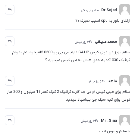
Dr Sajad
640 روز پیش
ارتقای پاور به cpu آسیب نمیزنه؟؟
محمد علینقی
640 روز پیش
سلام عزیز من مینی کیس G4 HP دارم سی پی یو i5 8500میخواستم بدونم
گرافیک 1030کدوم مدل هاش به این کیس میخوره ؟
ماهد
640 روز پیش
سلام برای مینی کیس اچ پی چه کارت گرافیک 2 گیگ کمتر ا 1 میلیون و 200 هار
تومن برای گیم سبک چی پیشنهاد میدید
Mr_Sina
640 روز پیش
با سلام و عرض ادب.