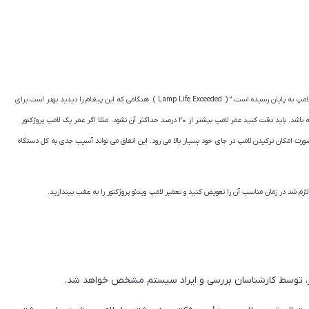
اکثر پروژکتورها هنگامی که عمر لامپ تمام می شود، پیغامی می دهند مبنی بر اینکه “عمر لامپ به پایان رسیده است.” ( Lamp Life Exceeded ). هنگامی که این پیغام را دیدید بهتر است برای
تعویض و تعمیر لامپ ویدئو پروژکتور خود اقدام کنید حتی اگر مشکلی در تصویر دهی نداشته باشد. باید دقت کنید عمر لامپ بیشتر از ۲۰ درصد حداکثر آن نشود. مثلا اگر عمر یک لامپ پروژکتور
 تعویض کنید، زیرا در غیر این صورت امکان ترکیدن لامپ در جای خود بسیار بالا می رود. این اتفاق می تواند آسیب جدی به کل دستگاه
ازم شد در زمان مناسب آن را تعویض کنید و تعمیر لامپ ویدئو پروژکتور را به عقب بیندازید.
، توسط کارشناسان بررسی و ایراد سیستم مشخص خواهد شد.