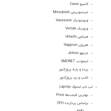
کاسیو Casio
میتسوبیشی Mitsubishi
ویوسونیک Viwesonic
ویویتک Vivitek
هیتاچی Hitachi
هپرون Happrun
جینهو Jinhoo
اسمونت SMONET
پرده و پایه پروژکتور
لامپ و برد پروژکتور
لپ تاپ استوک Laptop
بهترین قیمت‌ها Price
براساس پردازنده CPU