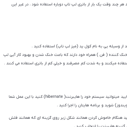
د هر چند وقت یک بار از باتری لپ تاپ دوباره استفاده شود ، در غیر این
ید از وسیله یی به نام کول پد (میز لپ تاپ) استفاده کنید .
خنک کننده ( فن ) همراه خود دارند که باعث خنک شدن و بهبود کار آیی لپ
اگر همیشه دوست دارید که رایانه تان یا لپ تاپ شما سریع بالا بیایید میتوانید سیستم خود را هایبرنت( hibernate) کنید با این عمل شما
دوز) شوید و برنامه هایتان را اجرا کنید .
نید هنگام خاموش کردن همانند شکل زیر روی گزینه ای که همانند فلش
گزینه هایبرنت را انتخاب کنید .