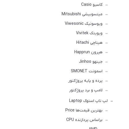
کاسیو Casio
میتسوبیشی Mitsubishi
ویوسونیک Viwesonic
ویویتک Vivitek
هیتاچی Hitachi
هپرون Happrun
جینهو Jinhoo
اسمونت SMONET
پرده و پایه پروژکتور
لامپ و برد پروژکتور
لپ تاپ استوک Laptop
بهترین قیمت‌ها Price
براساس پردازنده CPU