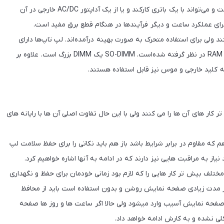
ساخت آن بستگی دارد. این رایانه کوچک‌تر از رایانه‌های رومیزی است و می‌تواند با یک باتری کارکند و یا از یک آداپتور AC/DC خارجی در آن
‌ها چند سلول ۳ ولت دارند که در اجرای عملکرد ساعت و دیگر فرآیندها در هنگام قطع برق مفید است.
کنند ولی برای استفاده متحرک به صورت بهینه درآمده‌اند. لپ تاپ‌ها دارای
صفحه نمایش بلور مایع می‌باشند و چند طرح حافظه درآن‌ها برای RAM در نظر گرفته شده‌است. SO-DIMM یک DIMM بزرگ است. علاوه بر
ه کلید خارجی و موس نیز قابل استفاده هستند.
کار های آن ها را می کنند ولی با این حال تفاوت اصلی آن ها با رایانه های
که مقاوم در برابر شرایط باشد باز هم باید نکاتی را برای حفظ سلامت لپ
نیاز به مراقبت هایی نیز دارند که در ادامه به آنها اشاره خواهیم کرد.
مختلف بیش تر کار هایی را که لازم بود زمانی خودمان برای حفظ و نگهداری
ه اگر مدت زیادی صفحه نمایش روشن و بدون استفاده است باید از محافظ
فحه نمایش آسیب وارد میشود ولی حالا اگر ساعت ها و روز ها صفحه
ی نشده و به کارش ادامه خواهد داد.