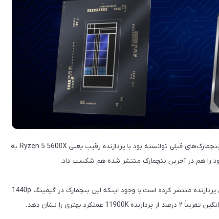
🔸 پردازنده 12400 که بازار گیمینگ را هدف قرار داده است، در بنچمارک‌های قبلی توانسته بود با پردازنده رقیب یعنی Ryzen 5 5600X به
 خود را هم در آخرین بنچمارک منتشر شده هم شکست داد.
🔹 طبق نتایجی که کاربر Chi11eddog در توئیتر از بنچمارک این پردازنده منتشر کرده است،با وجود اینکه این بنچمارک در گیمینگ 1440p
رد بهتری را نشان دهد.