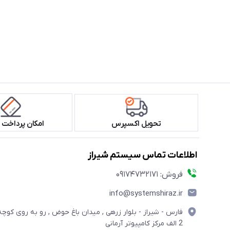
تحویل اکسپرس
امکان پرداخت 
اطلاعات تماس سیستم شیراز
فروش: 09174732171
info@systemshiraz.ir
فارس - شیراز - بلوار زرهی , میدان باغ حوض , رو به روی کوچه
2 الف مرکز کامپیوتر آرمانی