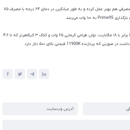
🔸 اما این تمام ماجرا نیست و این پردازنده در بخش دما و انرژی مصرفی هم بهتر عمل کرده و به طور میانگین در دمای ۶۴ درجه با مصرف ۷۵
 ۱۰۰ وات می‌رسد.
🔹 در آخر باید گفت که این پردازنده با ۶ هسته، ۱۲ رشته، کش L3 برابر با ۱۸ مگابایت، توان طراحی گرمایی ۶۵ وات و کلاک ۳ گیگاهرتز که تا ۴.۶