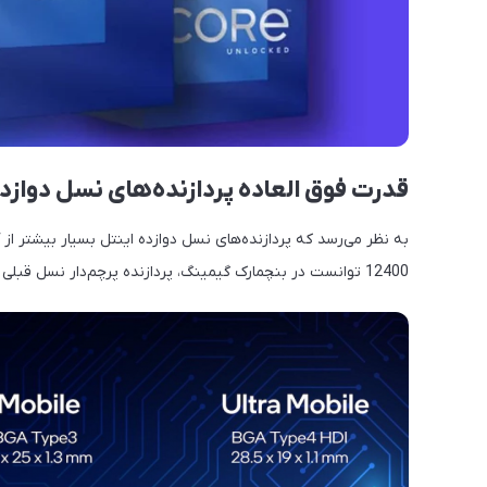
قدرت فوق العاده پردازنده‌های نسل دوازده
12400 توانست در بنچمارک گیمینگ، پردازنده پرچم‌دار نسل قبلی یعنی Core-i9 11900K را شکست دهد!