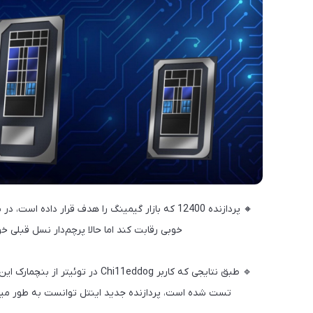
خوبی رقابت کند اما حالا پرچم‌دار نسل قبلی
تست شده است، پردازنده جدید اینتل توانست به طور میانگین تقریباً ۲ درصد از پردازنده 11900K عملک