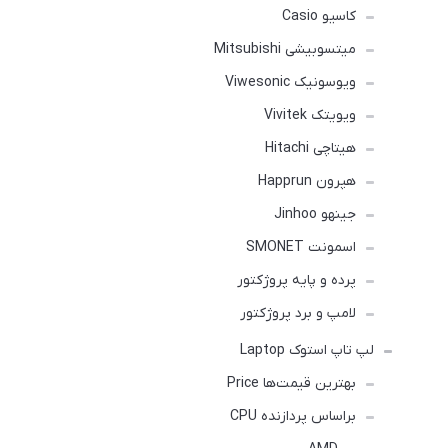
کاسیو Casio
میتسوبیشی Mitsubishi
ویوسونیک Viwesonic
ویویتک Vivitek
هیتاچی Hitachi
هپرون Happrun
جینهو Jinhoo
اسمونت SMONET
پرده و پایه پروژکتور
لامپ و برد پروژکتور
لپ تاپ استوک Laptop
بهترین قیمت‌ها Price
براساس پردازنده CPU