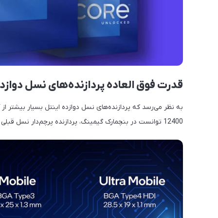
قدرت فوق العاده پردازنده‌های نسل دوازده
12400 توانست در بنچمارک گیمینگ، پردازنده پرچم‌دار نسل قبلی یعنی Core-i9 11900K را شکست دهد!