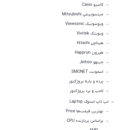
کاسیو Casio
میتسوبیشی Mitsubishi
ویوسونیک Viwesonic
ویویتک Vivitek
هیتاچی Hitachi
هپرون Happrun
جینهو Jinhoo
اسمونت SMONET
پرده و پایه پروژکتور
لامپ و برد پروژکتور
لپ تاپ استوک Laptop
بهترین قیمت‌ها Price
براساس پردازنده CPU