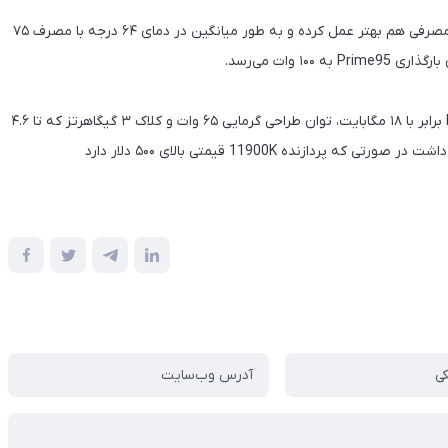
🔸 اما این تمام ماجرا نیست و این پردازنده در بخش دما و انرژی مصرفی هم بهتر عمل کرده و به طور میانگین در دمای ۶۴ درجه با مصرف ۷۵
 ۱۰۰ وات می‌رسد.
🔹 در آخر باید گفت که این پردازنده با ۶ هسته، ۱۲ رشته، کش L3 برابر با ۱۸ مگابایت، توان طراحی گرمایی ۶۵ وات و کلاک ۳ گیگاهرتز که تا ۴.۶