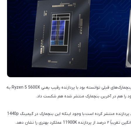
🔸 پردازنده 12400 که بازار گیمینگ را هدف قرار داده است، در بنچمارک‌های قبلی توانسته بود با پردازنده رقیب یعنی Ryzen 5 5600X به
 خود را هم در آخرین بنچمارک منتشر شده هم شکست داد.
🔹 طبق نتایجی که کاربر Chi11eddog در توئیتر از بنچمارک این پردازنده منتشر کرده است،با وجود اینکه این بنچمارک در گیمینگ 1440p
رد بهتری را نشان دهد.