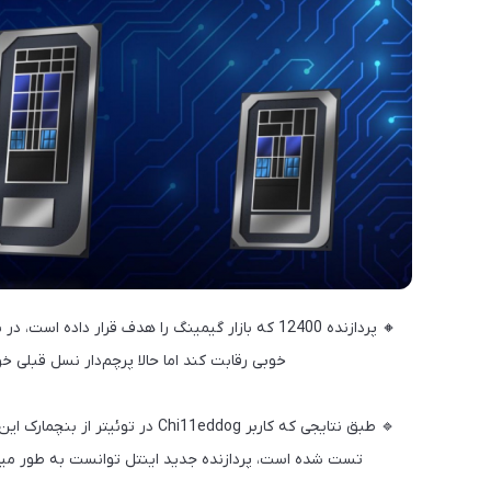
خوبی رقابت کند اما حالا پرچم‌دار نسل قبلی
تست شده است، پردازنده جدید اینتل توانست به طور میانگین تقریباً ۲ درصد از پردازنده 11900K عملک