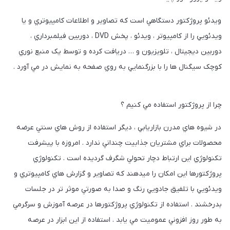
ويدئو پروژکتور دستگاهي است که تصاوير و اطلاعات کامپيوتري و يا
ويدئويي را از کامپيوتر ، ويدئو ، پخش DVD ، دوربين فيلمبرداري ،
دوربين ديجيتال ، تلويزيون و … دريافت کرده و توسط يک منبع نوري
کوچک سيگنال ها را با بزرگنمايي به روي صفحه به نمايش در مي آورد .
چرا از پروژکتور استفاده مي کنيم ؟
در شيوه هاي مدرن بازاريابي ، ديگر استفاده از روش هاي سنتي عرضه
محصولات براي مشتريان جذابيت چنداني ندارد . امروزه با پيشرفت
تکنولوژي اين ارتباط دچار تحولي شگرف گرديده است . تکنولوژي
پروژکتورها اين امکان را ميدهند که تصاوير و گزارش هاي کامپيوتري و
ويدئويي با تلفيق جادويي رنگ و صدا به صورتي موثر تر در جلسات
بدرخشند . استفاده از تکنولوژي پروژکتورها در عرصه آموزش و سرگرمي
به طور روز افزوني عموميت مي يابد . استفاده از اين ابزار در عرصه