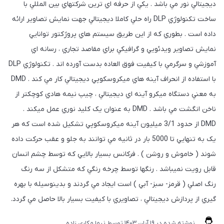
ديجيتالي نور مي باشد . يکي از حرفه اي ترين شرکتهاي بين المللي با
ساخت تکنولوژي DLP راه حلي کاملا ديجيتالي جهت نمايش تصاوير ارائه
داده است . بطوري که از اين طريق سيستم هاي پروژکتور توانايي
نمايش تصاوير ويدئويي و گرافيکي براي مقاصد تجاري ، رسانه اي
آموزشي و سرگرمي با کيفيت فوق العاده بدست آورده اند . تکنولوژي DLP
با استفاده از انحراف آينه هاي ميکروسکوپي ديجيتالي کار مي کند . DMD
به معني دستگاه ميکرو آينه اي ديجيتالي ، چيپ نيمه هادي کوچکتر از
ناخن انگشت مي باشد . DMD به عنوان يک کليد نوري عمل ميکند .
DMD از حدود 3/1 ميليون آينه ميکروسکوپي تشکيل شده است که هر
يک به تنهايي تا 5000 بار در ثانيه مي توانند به جلو و عقب حرکت داده
شوند ( خاموش و روشن ) . فرکانس بسيار بالايي که توسط چشم انسان
قابل رويت نميباشد . رنگها توسط چرخه رنگي که متشکل از سه رنگ
رنگ اصلي ( قرمز- سبز- آبي ) است ايجاد مي گردند و بدينوسيله با بهره
گيري از پردازش ديجيتالي ، تصاويري با کيفيت بسيار بالا حاصل مي گردد.
نوشته شده در
19 آبان 1403
توسط
نیما مکاری زاده