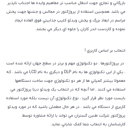
بازرگاني و تجاري جهت انتقال مناسب تر مفاهيم وايده ها اجتناب ناپذير
مي باشد. همچنين استفاده از پروژکتور در مجالس و جشنها جهت پخش
مراسم در ابعاد بزرگ و پخش ويدئو کليپ جذابيتي فوق العاده ايجاد
نموده و کاردست اندر کاران را جلوه اي ديگر مي بخشد.
انتخاب بر اساس کاربري !
در پروژکتورها ، دو تکنولوژي مهم و برتر در سطح جهان ارائه شده است
. يکي از اين تکنولوژي ها به نام DLP و ديگري به نام LCD مي باشد . که
معمولا بيشتر کمپاني ها از هر دو تکنولوژي جهت ساخت دستگاهها
استفاده مي کنند . اما آنچه که در انتخاب يک ويدئو ديتا پروژکتور مي
بايست مورد نظر قرار گيرد ، نوع تکنولوژي آن نيست بلکه مورد استفاده
کاربري از دستگاه مي باشد . در هر حال مطمئن باشيد که در مورد ويدئو
پروژکتور شرکت طنین گستران مي تواند با ارائه مشاوره توسط
کارشناسان به انتخاب شما کمک شاياني نمايد.