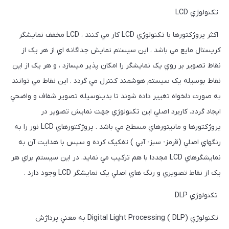
تکنولوژي LCD
اکثر پروژکتورها با تکنولوژي LCD کار مي کنند ، LCD مخفف نمايشگر
کريستال مايع مي باشد ، اين سيستم نمايش جداگانه اي از هر يک از
نقاط تصوير بر روي يک نمايشگر را امکان پذير ميسازد ، و هر يک از اين
نقاط بوسيله يک سيستم هوشمند کنترل مي گردد . اين نقاط مي توانند
به صورت دلخواه تغيير داده شوند تا بدينوسيله تصوير شفاف و واضحي
ايجاد گردد. کاربرد اصلي اين تکنولوژي جهت نمايش تصوير در
پروژکتورها و مانيتورهاي مسطح مي باشد . پروژکتورهاي LCD نور را به
رنگهاي اصلي (قرمز- سبز- آبي ) تفکيک کرده و سپس با هدايت آن به
نمايشگرهاي LCD مجددا با هم ترکيب مي نمايد. در اين سيستم براي هر
يک از نقاط تصويري و رنگ هاي اصلي يک نمايشگر LCD وجود دارد .
تکنولوژي DLP
تکنولوژي (Digital Light Processing ( DLP به معني پرداژش