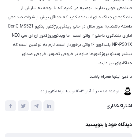
صدادهی خوبی ندارند. توصیه می کنیم که با توجه به نیازتان از
بلندگوهای جداگانه ای استفاده کنید که حداقل بیش از ۵ وات صدادهی
داشته باشند.به طور مثال در حالی ویدئوپروژکتور بنکیو BenQ MS521
ادارای بلندگوی داخلی ۲ واتی است ،اما ویدئوپروژکتور ان ای سی NEC
NP-P501X بلندگوی ۱۶ واتی برخوردار است. لازم به توضیح است که
بیشتر ویدئو پروژکتورها علاوه بر خروجی تصویر، خروجی صدا‎ی
جداگانه‎ای نیز دارند.
با دبی اینجا همراه باشید.
نوشته شده در
19 آبان 1403
توسط
نیما مکاری زاده
اشتراک‌گذاری
دیدگاه خود را بنویسید