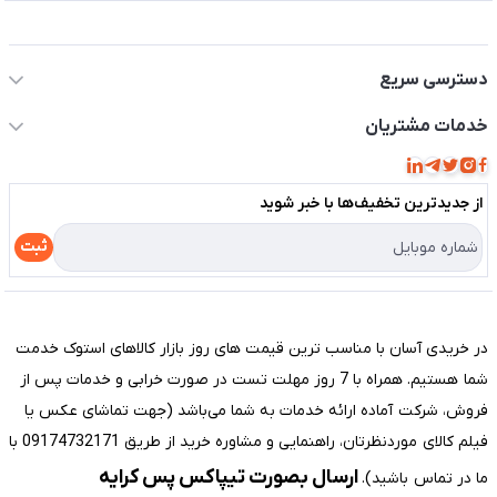
اطلاعات تماس سیستم شیراز
دسترسی سریع
حساب کاربری
خدمات مشتریان
مجله فروشگاه
قوانین و مقررات
لیست محصولات
از جدید‌ترین تخفیف‌ها با‌ خبر شوید
حریم خصوصی
درباره ما
راهنما
ثبت
تماس با ما
مختصری درباره فروشگاه سیستم شیراز
در خریدی آسان با مناسب ترین قیمت های روز بازار کالاهای استوک خدمت
شما هستیم. همراه با 7 روز مهلت تست در صورت خرابی و خدمات پس از
فروش، شرکت آماده ارائه خدمات به شما می‌باشد (جهت تماشای عکس یا
فیلم کالای موردنظرتان، راهنمایی و مشاوره خرید از طریق 09174732171 با
ارسال بصورت تیپاکس پس کرایه
ما در تماس باشید).