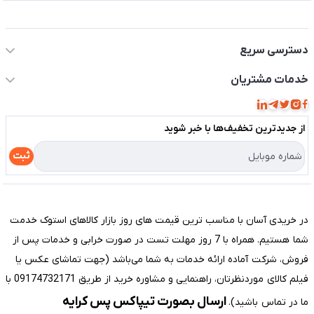
اطلاعات تماس سیستم شیراز
دسترسی سریع
حساب کاربری
خدمات مشتریان
مجله فروشگاه
قوانین و مقررات
لیست محصولات
از جدید‌ترین تخفیف‌ها با‌ خبر شوید
حریم خصوصی
درباره ما
راهنما
ثبت
تماس با ما
مختصری درباره فروشگاه سیستم شیراز
در خریدی آسان با مناسب ترین قیمت های روز بازار کالاهای استوک خدمت
شما هستیم. همراه با 7 روز مهلت تست در صورت خرابی و خدمات پس از
فروش، شرکت آماده ارائه خدمات به شما می‌باشد (جهت تماشای عکس یا
فیلم کالای موردنظرتان، راهنمایی و مشاوره خرید از طریق 09174732171 با
ارسال بصورت تیپاکس پس کرایه
ما در تماس باشید).