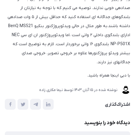
صدادهی خوبی ندارند. توصیه می کنیم که با توجه به نیازتان از
بلندگوهای جداگانه ای استفاده کنید که حداقل بیش از ۵ وات صدادهی
داشته باشند.به طور مثال در حالی ویدئوپروژکتور بنکیو BenQ MS521
ادارای بلندگوی داخلی ۲ واتی است ،اما ویدئوپروژکتور ان ای سی NEC
NP-P501X بلندگوی ۱۶ واتی برخوردار است. لازم به توضیح است که
بیشتر ویدئو پروژکتورها علاوه بر خروجی تصویر، خروجی صدا‎ی
جداگانه‎ای نیز دارند.
با دبی اینجا همراه باشید.
نوشته شده در
15 آبان 1403
توسط
نیما مکاری زاده
اشتراک‌گذاری
دیدگاه خود را بنویسید