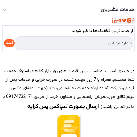
حساب کاربری
خدمات مشتریان
مجله فروشگاه
قوانین و مقررات
لیست محصولات
از جدید‌ترین تخفیف‌ها با‌ خبر شوید
حریم خصوصی
درباره ما
راهنما
ثبت
تماس با ما
مختصری درباره فروشگاه سیستم شیراز
در خریدی آسان با مناسب ترین قیمت های روز بازار کالاهای استوک خدمت
شما هستیم. همراه با 7 روز مهلت تست در صورت خرابی و خدمات پس از
فروش، شرکت آماده ارائه خدمات به شما می‌باشد (جهت تماشای عکس یا
فیلم کالای موردنظرتان، راهنمایی و مشاوره خرید از طریق 09174732171 با
ارسال بصورت تیپاکس پس کرایه
ما در تماس باشید).