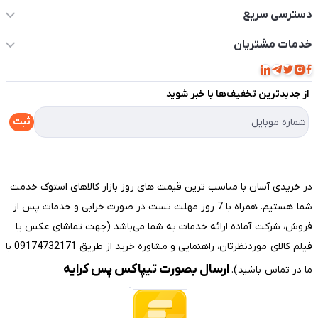
دسترسی سریع
حساب کاربری
خدمات مشتریان
مجله فروشگاه
قوانین و مقررات
لیست محصولات
از جدید‌ترین تخفیف‌ها با‌ خبر شوید
حریم خصوصی
درباره ما
راهنما
ثبت
تماس با ما
مختصری درباره فروشگاه سیستم شیراز
در خریدی آسان با مناسب ترین قیمت های روز بازار کالاهای استوک خدمت
شما هستیم. همراه با 7 روز مهلت تست در صورت خرابی و خدمات پس از
فروش، شرکت آماده ارائه خدمات به شما می‌باشد (جهت تماشای عکس یا
فیلم کالای موردنظرتان، راهنمایی و مشاوره خرید از طریق 09174732171 با
ارسال بصورت تیپاکس پس کرایه
ما در تماس باشید).