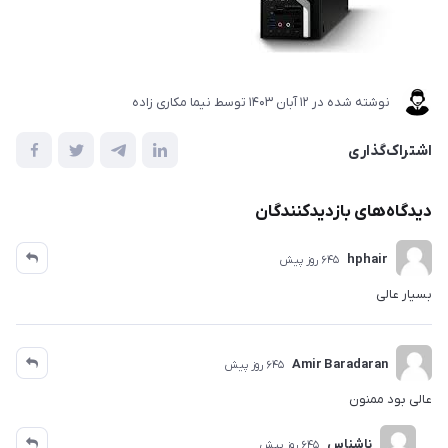
نوشته شده در
12 آبان 1403
توسط
نیما مکاری زاده
اشتراک‌گذاری
دیدگاه‌های بازدیدکنندگان
hphair
645 روز پیش
بسیار عالی
Amir Baradaran
645 روز پیش
عالی بود ممنون
ناشناس
645 روز پیش