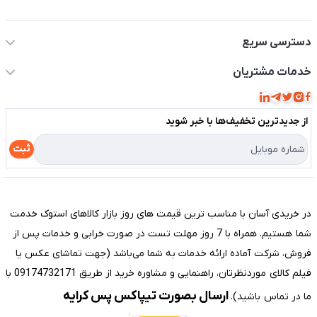
اطلاعات تماس سیستم شیراز
دسترسی سریع
حساب کاربری
خدمات مشتریان
مجله فروشگاه
قوانین و مقررات
لیست محصولات
از جدید‌ترین تخفیف‌ها با‌ خبر شوید
حریم خصوصی
درباره ما
راهنما
ثبت
تماس با ما
مختصری درباره فروشگاه سیستم شیراز
در خریدی آسان با مناسب ترین قیمت های روز بازار کالاهای استوک خدمت
شما هستیم. همراه با 7 روز مهلت تست در صورت خرابی و خدمات پس از
فروش، شرکت آماده ارائه خدمات به شما می‌باشد (جهت تماشای عکس یا
فیلم کالای موردنظرتان، راهنمایی و مشاوره خرید از طریق 09174732171 با
ارسال بصورت تیپاکس پس کرایه
ما در تماس باشید).