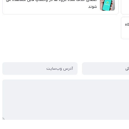
شوند
اه