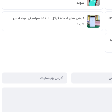
شوند
اه
گوشی های آینده گوگل با بدنه سرامیکی عرضه می
شوند
ه