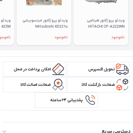
ویدئو پروژکتور هیتاچی
ویدئو پروژکتور میتسوبیشی
ویدئو 
e 425W
Mitsubishi XD221u
HITACHI CP-A222WN
دارای اچ
ناموجود
ناموجود
ناموجو
تحویل اکسپرس
امکان پرداخت در محل
ضمانت بازگشت کالا
ضمانت اصالت کالا
پشتیبانی ۲۴ ساعته
اطلاعات تماس سیستم شیراز
دسترسی سریع