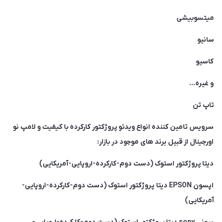
میتسوبیشی
سانیو
کاسیو
و غیره…
تاپ تن
سرویس تامین کننده انواع ویدئو پروژکتور کارکرده با کیفیت و لامپ نو
اورجینال از قبیل برند های موجود در بازار:
دیتا پروژکتور استوک (دست دوم-کارکرده-اروپایی-آمریکایی)
اپسون EPSON دیتا پروژکتور استوک (دست دوم-کارکرده-اروپایی-
آمریکایی)