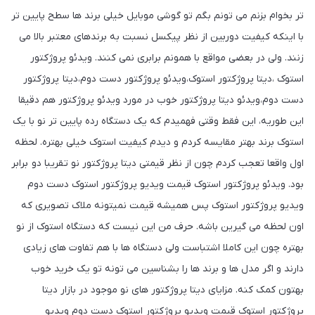
تر بخوام بزنم می تونم بگم تو گوشی موبایل خیلی برند ها سطح پایین تر
با اینکه کیفیت دوربین از نظر پیکسل نسبت به برندهای معتبر بالا می
زنند. ولی در بعضی مواقع با همونم برابری نمی کنند. ویدئو پروژکتور
استوک ،دیتا پروژکتور استوک،ویدئو پروژکتور دست دوم،دیتا پروژکتور
دست دوم،ویدئو دیتا پروژکتور خوب در مورد ویدئو پروژکتور هم دقیقا
این طوریه، این فقط وقتی فهمیدم که یک دستگاه رده پایین تر نو با یک
استوک برند بهتر مقایسه کردم و دیدم کیفیت استوک خیلی بهتره. لحظه
اول واقعا تعجب کردم چون از نظر قیمتی دیتا پروژکتور نو تقریبا دو برابر
بود. ویدئو پروژکتور استوک قیمت ویدیو پروژکتور استوک دست دوم
ویدیو پروژکتور استوک پس همیشه قیمت نمیتونه ملاک تصویری که
اون لحظه می گیرین باشه. حرف من این نیست که دستگاه استوک از نو
بهتره چون این کاملا اشتباست ولی دستگاه ها با هم تفاوت های زیادی
دارند و اگر مدل ها و برند ها را بشناسین می تونه تو یک خرید خوب
بهتون کمک کنه. مزایای دیتا پروژکتور های نو موجود در بازار دیتا
پروژکتور استوک قیمت ویدیو پروژکتور استوک دست دوم ویدیو