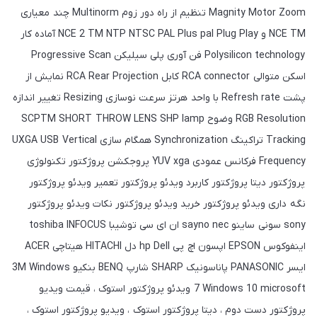
Magnity Motor Zoom تنظیم از راه دور زوم Multinorm چند معیاری
NCE TM و NCE 2 TM NTP NTSC PAL Plus pal Plug Play آماده کار
Polysilicon technology فن آوری پلی سیلیکن Progressive Scan
اسکن متوالی RCA connector کابل RCA Rear Projection نمایش از
پشت Refresh rate با واحد هرتز سرعت نوسازی Resizing تغییر اندازه
RGB Resolution وضوح SCPTM SHORT THROW LENS SHP lamp
Tracking تراکینگ Synchronization همگام سازی UXGA USB Vertical
Frequency فرکانس عمودی YUV xga پروجکشن پروژکتور تکنولوژی
پروژکتور دیتا پروژکتور کاربرد ویدئو پروژکتور تعمیر ویدئو پروژکتور
نگه داری ویدئو پروژکتور خرید ویدئو پروژکتور نکات ویدئو پروژکتور
sony سونی ساینو sayno nec ان ای سی توشیبا toshiba INFOCUS
اینفوکوس EPSON اپسون اچ پی hp Dell دل HITACHI هیتاچی ACER
ایسر PANASONIC پاناسونیک SHARP شارپ BENQ بنکیو 3M Windows
7 Windows 10 microsoft ویدئو پروژکتور استوک ، قیمت ویدیو
پروژکتور دست دوم ، دیتا پروژکتور استوک ، ویدیو پروژکتور استوک ،