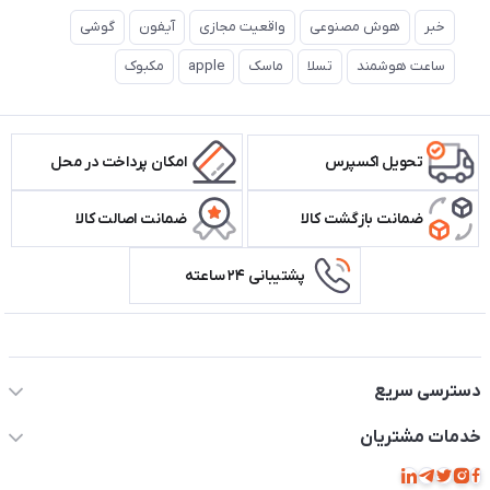
خبر
هوش مصنوعی
واقعیت مجازی
آیفون
گوشی
ساعت هوشمند
تسلا
ماسک
apple
مکبوک
تحویل اکسپرس
امکان پرداخت در محل
ضمانت بازگشت کالا
ضمانت اصالت کالا
پشتیبانی ۲۴ ساعته
اطلاعات تماس سیستم شیراز
دسترسی سریع
حساب کاربری
خدمات مشتریان
مجله فروشگاه
قوانین و مقررات