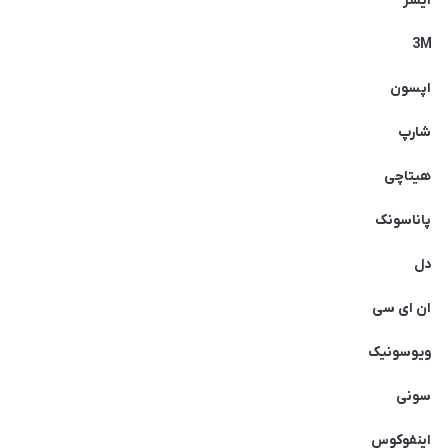
ایسر
3M
اپسون
شارپ
هیتاچی
پاناسونک
دل
ان ای سی
ویوسونیک
سونی
اینفوکوس