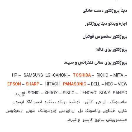
دیتا پروژکتور دست خانگی
اجاره ویدئو دیتا پروژکتور
پروژکتور مخصوص فوتبال
پروژکتور برای کافه
پروژکتور برای سالن کنفرانس و سینما
TOSHIBA
– RICHO – MITA –
HP – SAMSUNG LG -CANON –
EPSON
–
SHARP
– HITACHI
PANASONIC
– DELL – NEC – VIEW
SONIC – XEROX – SISCO – LENOVO SONY SANIYO اچ پی ،
سامسونگ ، ال جی ، کانن ، توشیبا ، ریکو ، بنکیو ایسر 3M اپسون
شارپ هیتاچی پاناسونک دل ان ای سی ویوسونیک سونی اینفوکوس
میتسوبیشی سانیو کاسیو و غیره…