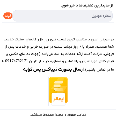
لیست محصولات
از جدید‌ترین تخفیف‌ها با‌ خبر شوید
حریم خصوصی
درباره ما
راهنما
ثبت
تماس با ما
مختصری درباره فروشگاه سیستم شیراز
در خریدی آسان با مناسب ترین قیمت های روز بازار کالاهای استوک خدمت
شما هستیم. همراه با 7 روز مهلت تست در صورت خرابی و خدمات پس از
فروش، شرکت آماده ارائه خدمات به شما می‌باشد (جهت تماشای عکس یا
فیلم کالای موردنظرتان، راهنمایی و مشاوره خرید از طریق 09174732171 با
ارسال بصورت تیپاکس پس کرایه
ما در تماس باشید).
تمامی حقوق و محتوا محفوظ میباشد.