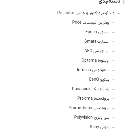
دسته‌بندی
ویدئو پروژکتور و جانبی Projector
بهترین قیمت‌ها Price
اپسون Epson
اسمارت Smart
ان ای سی NEC
اوپتوما Optoma
اینفوکوس Infocus
بنکیو BenQ
پاناسونیک Panasonic
پروکسیما Proxima
پرومتیین Promethean
پلی ویژن Polyvision
سونی Sony