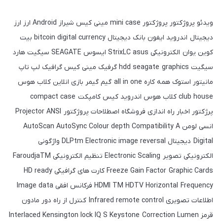
ویدئو پروژکتور پروژکتور mini case مینی کیس شیراز Android ارز ارز
دیجیتال اندروید ایفون بانک دیجیتال bitcoin digital currency بیت
کوین یوان الکترونیکی StrixLC asus ایسوس SEAGATE سیگیت هارد
سیگیت hdd seagate graphics گرفیک مینی کیس گرافیک لپ تاپ
مانیتور استوک همه کاره all in one گیم گیمر بازی انلاین کلاب هوس
club house کلاب هوس اندروید کیس کامپکت compact case
پرژکتور اخبار راه اندازی فروشگاه اصطلاحات پروژکتور Projector ANSI
انسی لومن AutoScan AutoSync Colour depth Compatibility A
Digital دیجیتال DLPtm Electronic image reversal واژگونی
الکترونیکی تصویر Electronic Scaling تنظیم الکترونیکی FaroudjaTM
Freeze Gain Factor Graphic Cards کارت های گرافیکی HD ready
HDMI TM HDTV Horizontal Frequency فرکانس افقی Image data
اطلاعات تصویری Infrared remote control کنترل از راه دور مادون
قرمز Interlaced Kensington lock IQ S Keystone Correction Lumen