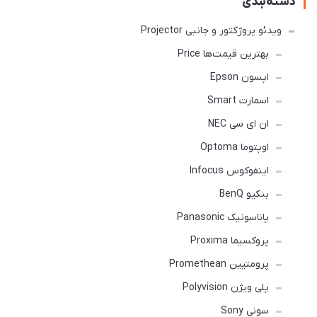
دسته‌بندی
ویدئو پروژکتور و جانبی Projector
بهترین قیمت‌ها Price
اپسون Epson
اسمارت Smart
ان ای سی NEC
اوپتوما Optoma
اینفوکوس Infocus
بنکیو BenQ
پاناسونیک Panasonic
پروکسیما Proxima
پرومتیین Promethean
پلی ویژن Polyvision
سونی Sony