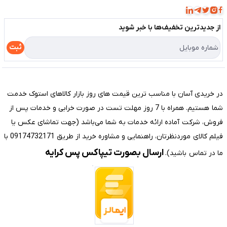
مجله فروشگاه
قوانین و مقررات
لیست محصولات
از جدید‌ترین تخفیف‌ها با‌ خبر شوید
حریم خصوصی
درباره ما
راهنما
ثبت
تماس با ما
مختصری درباره فروشگاه سیستم شیراز
در خریدی آسان با مناسب ترین قیمت های روز بازار کالاهای استوک خدمت
شما هستیم. همراه با 7 روز مهلت تست در صورت خرابی و خدمات پس از
فروش، شرکت آماده ارائه خدمات به شما می‌باشد (جهت تماشای عکس یا
فیلم کالای موردنظرتان، راهنمایی و مشاوره خرید از طریق 09174732171 با
ارسال بصورت تیپاکس پس کرایه
ما در تماس باشید).