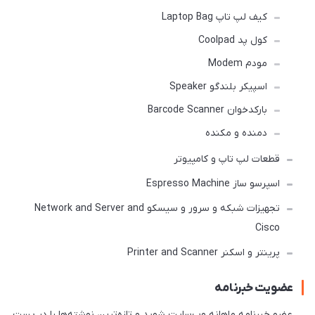
کیف لپ تاپ Laptop Bag
کول پد Coolpad
مودم Modem
اسپیکر بلندگو Speaker
بارکدخوان Barcode Scanner
دمنده و مکنده
قطعات لپ تاپ و کامپیوتر
اسپرسو ساز Espresso Machine
تجهیزات شبکه و سرور و سیسکو Network and Server and
Cisco
پرینتر و اسکنر Printer and Scanner
عضویت خبرنامه
عضو خبرنامه ماهانه وب‌سایت شوید و تازه‌ترین نوشته‌ها را در پست