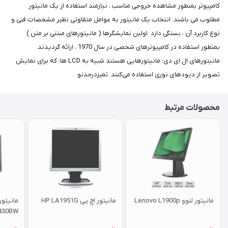
کامپیوتر بمنظور مشاهده خروجی مناسب ، نیازمند استفاده از یک مانیتور
مطلوب می باشند. انتخاب یک مانیتور به عوامل متفاوتی نظیر مشخصات فنی و
نوع کاربرد آن ، بستگی دارد .اولین نمایشگرها ( مانیتورهای مبتنی بر متن )
بمنظور استفاده در کامپیوترهای شخصی در سال 1970 ، ارائه گردیدند.
مانیتورهای ال ای دی؛ مانیتورهایی هستند شبیه به LCD ها، كه برای نمایش
تصویر از دیودهای نوری استفاده می‌كنند. تمیزدرحدنو
محصولات مرتبط
مانیتور لنوو Lenovo L1900p
مانیتور اچ پی HP LA1951G
450BW