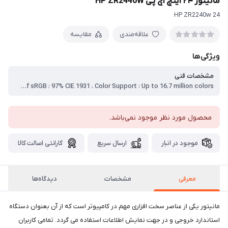
مانیتور ۲۴ اینچ اچ پی HP ZR2440W
HP ZR2240w 24
علاقه‌مندی
مقایسه
ویژگی‌ها
مشخصات فنی
HP LED Monitor Type : IPS (in-plane switching) LED Backlit LCD ، Viewable Image Area : 61,13 cm ، Screen Opening : 52 x 32,57 cm ، Optimal Resolution : 1920 x 1200 @ 60 Hz; WUXGA ، Aspect Ratio : 16:10 Widescreen ، Viewing Angle : Up to 178° horizontal/178° vertical ، Maximum Brightness : 350 nits cd/m^2 ، Minimum Brightness: 50 nits cd/m^2 ، Contrast Ratio : 1000:1 ، Dynamic Contrast Ratio : 2,000,000:1 ، Response Time : 6 ms (gray to gray) ، Pixel Pitch : 0.270 mm ، Backlight Lamp Life : 30,000 hours minimum ، Color Gamut Area vs.NTSC : 84% CIE 1976, 72% CIE 1931 ، Color Gamut Coverage of sRGB : 97% CIE 1931 ، Color Support : Up to 16.7 million colors
محصول مورد نظر موجود نمی‌باشد.
موجود در انبار
ارسال سریع
گارانتی اصالت کالا
معرفی
مشخصات
دیدگاه‌ها
مانیتور یکی از عناصر سخت افزاری مهم در کامپیوتر است که از آن بعنوان دستگاه
استاندارد خروجی و در جهت نمایش اطلاعات استفاده می گردد. تمامی کاربران