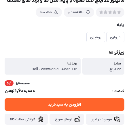
مانیتور 22 اینچ LED همراه با پایه، مدل ها و برند های مختلف
علاقه‌مندی
مقایسه
پایه
دیواری
رومیزی
ویژگی‌ها
سایز
برندها
22 اینچ
Dell ، ViewSonic ، Acer ، HP
6٪
1,700,000
1,600,000
قیمت:
تومان
افزودن به سبدخرید
موجود در انبار
ارسال سریع
گارانتی اصالت کالا