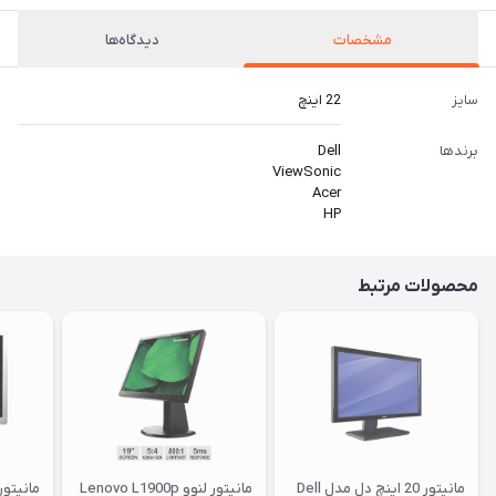
مشخصات
دیدگاه‌ها
سایز
22 اینچ
برندها
Dell
ViewSonic
Acer
HP
محصولات مرتبط
مانیتور 20 اینچ دل مدل Dell
مانیتور لنوو Lenovo L1900p
مانیتور اچ پ