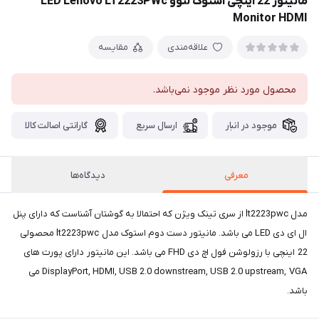
مانیتور 22 اینچی استوک لنوو LED Lenovo LT2223PWc
Monitor HDMI
علاقه‌مندی
مقایسه
محصول مورد نظر موجود نمی‌باشد.
موجود در انبار
ارسال سریع
گارانتی اصالت کالا
معرفی
دیدگاه‌ها
مدل lt2223pwc از سری تینک ویژن که احتمالا به گوشتان آشناست که دارای پنل
ال ای دی LED می باشد. مانیتور دست دوم استوک مدل lt2223pwc محصولی
22 اینچی با رزولوشن فول اچ دی FHD می باشد. این مانیتور دارای پورت های
DisplayPort, HDMI, USB 2.0 downstream, USB 2.0 upstream, VGA می
باشد.