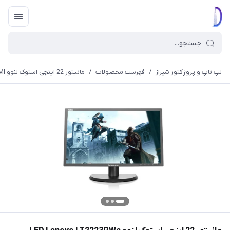
لپ تاپ و پروژکتور شیراز
/
فهرست محصولات
/
مانیتور 22 اینچی استوک لنوو LED Lenovo LT2223PWc Monitor HDMI