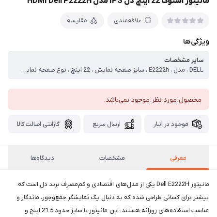
مانیتور استوک 22 اینچ دل IPS مدل HDMI Dell P2222H
علاقه‌مندی
مقایسه
ویژگی‌ها
سایر مشخصات
DELL ، مدل ، E2222h ، سایز صفحه نمایش ، 22 اینچ ، نوع صفحه نمایش ، full HD LED ، نوع پنل ، VA ، رزولوشن ، 1920×1080 ، پورت ها ، HDMI ، Display Port, VGA
محصول مورد نظر موجود نمی‌باشد.
موجود در انبار
ارسال سریع
گارانتی اصالت کالا
معرفی
مشخصات
دیدگاه‌ها
مانیتور Dell E2222H یکی از مدل‌های اقتصادی و کم‌مصرف برند دل است که
بیشتر برای کسانی طراحی شده که به دنبال یک نمایشگر جمع‌وجور، ماندگار و
مناسب استفاده‌های روزانه هستند. این مانیتور با سایز حدود 21.5 اینچ و