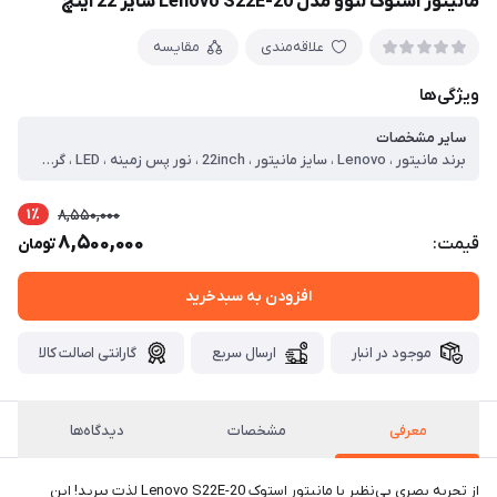
مانیتور استوک لنوو مدل Lenovo S22E-20 سایز 22 اینچ
علاقه‌مندی
مقایسه
ویژگی‌ها
سایر مشخصات
برند مانیتور ، Lenovo ، سایز مانیتور ، 22inch ، نور پس زمینه ، LED ، گرید ، +A ، رزولوشن ، 1080 * 1920 ، نوع نمایشگر ، Wide ، پورت مانیتور ، HDMI, VGA ، وضعیت محصول ، استوک ، توضیحات ، VA – Frameless – 75Hz
1٪
8,550,000
8,500,000
قیمت:
تومان
افزودن به سبدخرید
موجود در انبار
ارسال سریع
گارانتی اصالت کالا
معرفی
مشخصات
دیدگاه‌ها
از تجربه بصری بی‌نظیر با مانیتور استوک Lenovo S22E-20 لذت ببرید! این