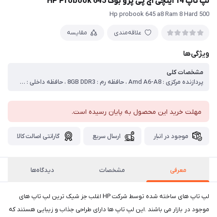
لپ تاپ 14 اینچی اچ پی پرو بوک HP Probook 645
Hp probook 645 a8 Ram 8 Hard 500
علاقه‌مندی
مقایسه
ویژگی‌ها
مشخصات کلی
پردازنده مرکزی : Amd A6-A8 ، حافظه رم : 8GB DDR3 ، حافظه داخلی : 500GB ، سازنده پردازنده گرافیکی ، Intel ، مدل پردازنده گرافیکی ، HD Graphics 520 ، حافظه اختصاصی پردازنده گرافیکی ، بدون حافظه گرافیکی مجزا ، اندازه صفحه نمایش ، 14 اینچ ، نوع صفحه نمایش ، TFT LED-backlit LCD ، دقت صفحه نمایش ، HD, 1366*768 ، صفحه نمایش مات ، بله
مهلت خرید این محصول به پایان رسیده است.
موجود در انبار
ارسال سریع
گارانتی اصالت کالا
معرفی
مشخصات
دیدگاه‌ها
لپ تاپ های ساخته شده توسط شرکت HP اغلب جز شیک ترین لپ تاپ های
موجود در بازار می باشند .این لپ تاپ ها دارای طراحی جذاب و زیبایی هستند که