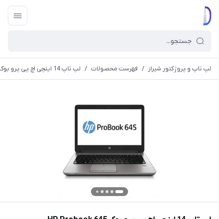
لپ تاپ و پروژکتور شیراز
/
فهرست محصولات
/
لپ تاپ 14 اینچی اچ پی پرو بوک HP Probook 645