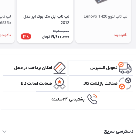
لپ تاپ لنوو Lenovo T420
لپ تاپ اپل مک بوک ایر مدل
 6535b
2012
22,500,000
ناموجود
ناموجو
19,900,000
12٪
تومان
تحویل اکسپرس
امکان پرداخت در محل
ضمانت بازگشت کالا
ضمانت اصالت کالا
پشتیبانی ۲۴ ساعته
اطلاعات تماس سیستم شیراز
دسترسی سریع