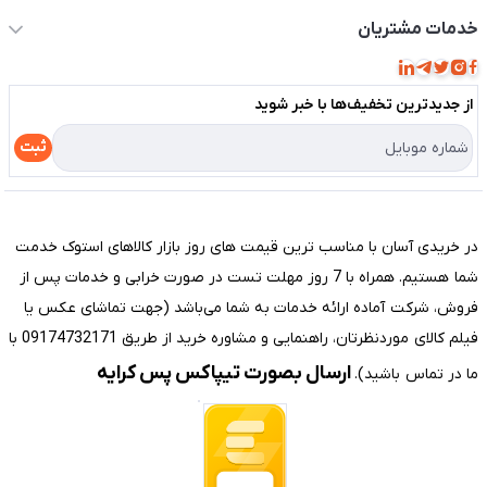
حساب کاربری
خدمات مشتریان
مجله فروشگاه
قوانین و مقررات
لیست محصولات
از جدید‌ترین تخفیف‌ها با‌ خبر شوید
حریم خصوصی
درباره ما
راهنما
ثبت
تماس با ما
مختصری درباره فروشگاه سیستم شیراز
در خریدی آسان با مناسب ترین قیمت های روز بازار کالاهای استوک خدمت
شما هستیم. همراه با 7 روز مهلت تست در صورت خرابی و خدمات پس از
فروش، شرکت آماده ارائه خدمات به شما می‌باشد (جهت تماشای عکس یا
فیلم کالای موردنظرتان، راهنمایی و مشاوره خرید از طریق 09174732171 با
ارسال بصورت تیپاکس پس کرایه
ما در تماس باشید).