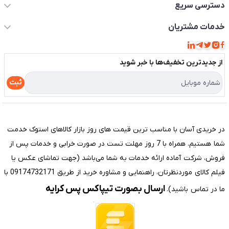
دسترسی سریع
حساب کاربری
خدمات مشتریان
مجله فروشگاه
قوانین و مقررات
لیست محصولات
از جدید‌ترین تخفیف‌ها با‌ خبر شوید
حریم خصوصی
درباره ما
راهنما
ثبت
تماس با ما
مختصری درباره فروشگاه سیستم شیراز
در خریدی آسان با مناسب ترین قیمت های روز بازار کالاهای استوک خدمت
شما هستیم. همراه با 7 روز مهلت تست در صورت خرابی و خدمات پس از
فروش، شرکت آماده ارائه خدمات به شما می‌باشد (جهت تماشای عکس یا
فیلم کالای موردنظرتان، راهنمایی و مشاوره خرید از طریق 09174732171 با
ارسال بصورت تیپاکس پس کرایه
ما در تماس باشید).