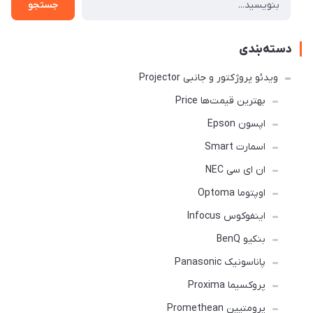
جستجو
دسته‌بندی
ویدئو پروژکتور و جانبی Projector
بهترین قیمت‌ها Price
اپسون Epson
اسمارت Smart
ان ای سی NEC
اوپتوما Optoma
اینفوکوس Infocus
بنکیو BenQ
پاناسونیک Panasonic
پروکسیما Proxima
پرومتیین Promethean