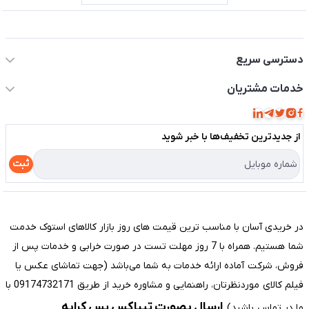
اطلاعات تماس سیستم شیراز
دسترسی سریع
حساب کاربری
خدمات مشتریان
مجله فروشگاه
قوانین و مقررات
لیست محصولات
از جدید‌ترین تخفیف‌ها با‌ خبر شوید
حریم خصوصی
درباره ما
راهنما
ثبت
تماس با ما
مختصری درباره فروشگاه سیستم شیراز
در خریدی آسان با مناسب ترین قیمت های روز بازار کالاهای استوک خدمت
شما هستیم. همراه با 7 روز مهلت تست در صورت خرابی و خدمات پس از
فروش، شرکت آماده ارائه خدمات به شما می‌باشد (جهت تماشای عکس یا
فیلم کالای موردنظرتان، راهنمایی و مشاوره خرید از طریق 09174732171 با
ارسال بصورت تیپاکس پس کرایه
ما در تماس باشید).