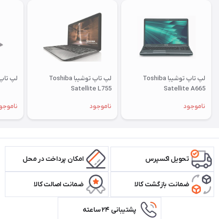
لپ تاپ توشیبا Toshiba
لپ تاپ توشیبا Toshiba
لپ تاپ لنوو 0
Satellite L755
Satellite A665
ناموجود
ناموجود
ناموجو
تحویل اکسپرس
امکان پرداخت در محل
ضمانت بازگشت کالا
ضمانت اصالت کالا
پشتیبانی ۲۴ ساعته