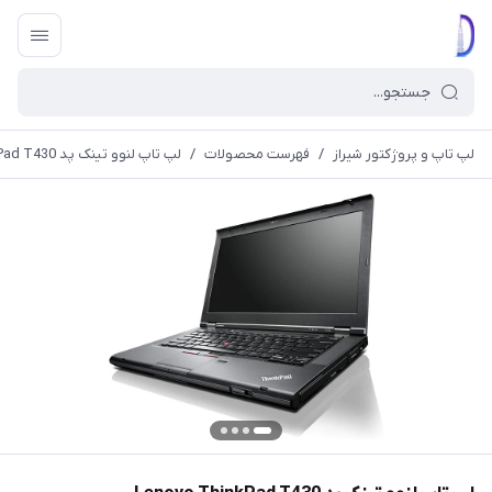
لپ تاپ و پروژکتور شیراز
/
فهرست محصولات
/
لپ تاپ لنوو تینک پد Lenovo ThinkPad T430