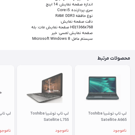
اندازه صفحه نمایش: 14 اینچ
سری پردازنده: Core i5
نوع حافظه RAM: DDR3
دقت صفحه نمایش:
HD|1366x768 صفحه نمایش مات: بله
صفحه نمایش لمسی: خیر
سیستم عامل: Microsoft Windows 8
محصولات مرتبط
لپ تاپ توشیبا Toshiba
لپ تاپ توشیبا Toshiba
لپ تاپ لنوو 0
Satellite L755
Satellite A665
ناموجود
ناموجود
ناموجو