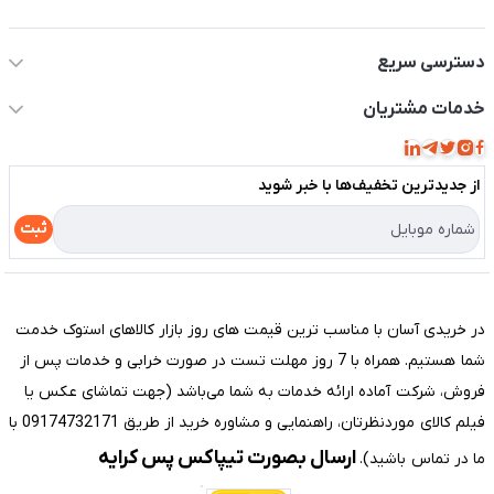
اطلاعات تماس سیستم شیراز
دسترسی سریع
حساب کاربری
خدمات مشتریان
مجله فروشگاه
قوانین و مقررات
لیست محصولات
از جدید‌ترین تخفیف‌ها با‌ خبر شوید
حریم خصوصی
درباره ما
راهنما
ثبت
تماس با ما
مختصری درباره فروشگاه سیستم شیراز
در خریدی آسان با مناسب ترین قیمت های روز بازار کالاهای استوک خدمت
شما هستیم. همراه با 7 روز مهلت تست در صورت خرابی و خدمات پس از
فروش، شرکت آماده ارائه خدمات به شما می‌باشد (جهت تماشای عکس یا
فیلم کالای موردنظرتان، راهنمایی و مشاوره خرید از طریق 09174732171 با
ارسال بصورت تیپاکس پس کرایه
ما در تماس باشید).