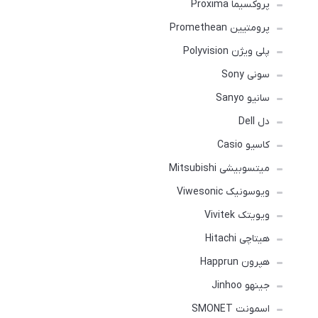
پروکسیما Proxima
پرومتیین Promethean
پلی ویژن Polyvision
سونی Sony
سانیو Sanyo
دل Dell
کاسیو Casio
میتسوبیشی Mitsubishi
ویوسونیک Viwesonic
ویویتک Vivitek
هیتاچی Hitachi
هپرون Happrun
جینهو Jinhoo
اسمونت SMONET