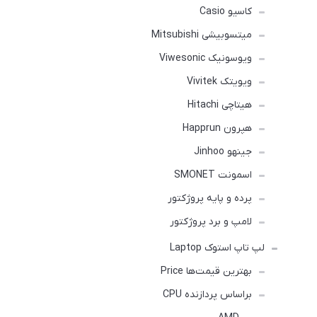
کاسیو Casio
میتسوبیشی Mitsubishi
ویوسونیک Viwesonic
ویویتک Vivitek
هیتاچی Hitachi
هپرون Happrun
جینهو Jinhoo
اسمونت SMONET
پرده و پایه پروژکتور
لامپ و برد پروژکتور
لپ تاپ استوک Laptop
بهترین قیمت‌ها Price
براساس پردازنده CPU