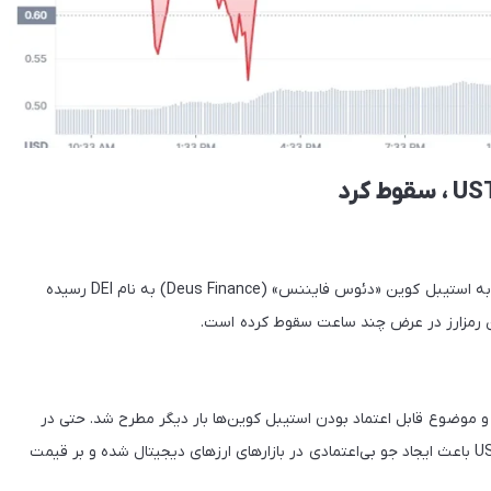
لونا و UST با ریزش شدید قیمت خبرساز شدند و ظاهرا حالا نوبت به استیبل کوین «دئوس فایننس» (Deus Finance) به نام DEI رسیده
ن رمزارز در عرض چند ساعت سقوط کرده است.
 پرتنشی را گذراند و موضوع قابل اعتماد بودن استیبل کوین‌ها بار دیگر مطرح شد. حتی در
برخی تحلیل‌ها به این موضوع اشاره شد که ریزش قیمت لونا و UST باعث ایجاد جو بی‌اعتمادی در بازارهای ارزهای دیجیتال شده و بر قیمت