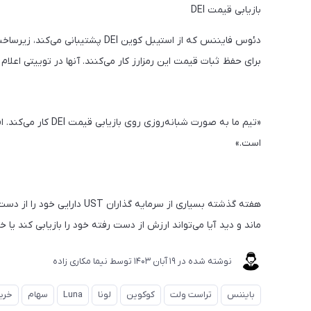
بازیابی قیمت DEI
دئوس فایننس که از استیبل کوین DEI 
برای حفظ ثبات قیمت این رمزارز کار می‌کنند. آنها در توییتی اعلام 
«تیم ما به صورت شبان
است.»
ماند و دید آیا می‌تواند ارزش از دست رفته خود را بازیابی کند یا خی
نوشته شده در
19 آبان 1403
توسط
نیما مکاری زاده
بایننس
تراست ولت
کوکوین
لونا
Luna
سهام
خری