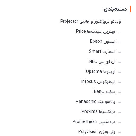
دسته‌بندی
ویدئو پروژکتور و جانبی Projector
بهترین قیمت‌ها Price
اپسون Epson
اسمارت Smart
ان ای سی NEC
اوپتوما Optoma
اینفوکوس Infocus
بنکیو BenQ
پاناسونیک Panasonic
پروکسیما Proxima
پرومتیین Promethean
پلی ویژن Polyvision