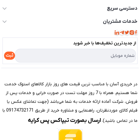
دسترسی سریع
حساب کاربری
خدمات مشتریان
مجله فروشگاه
قوانین و مقررات
لیست محصولات
از جدید‌ترین تخفیف‌ها با‌ خبر شوید
حریم خصوصی
درباره ما
راهنما
ثبت
تماس با ما
مختصری درباره فروشگاه سیستم شیراز
در خریدی آسان با مناسب ترین قیمت های روز بازار کالاهای استوک خدمت
شما هستیم. همراه با 7 روز مهلت تست در صورت خرابی و خدمات پس از
فروش، شرکت آماده ارائه خدمات به شما می‌باشد (جهت تماشای عکس یا
فیلم کالای موردنظرتان، راهنمایی و مشاوره خرید از طریق 09174732171 با
ارسال بصورت تیپاکس پس کرایه
ما در تماس باشید).