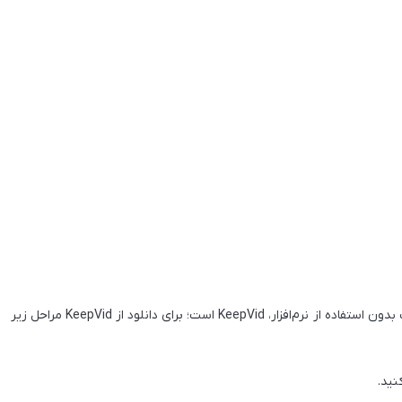
KeepVid: یکی از قدیمی‌ترین سرویس‌های دانلود ویدئو از یوتیوب بدون استفاده از نرم‌افزار، KeepVid است؛ برای دانلود از KeepVid مراحل زیر