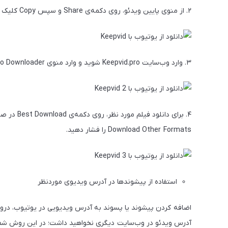
۲. از منوی پایین ویدئو، روی دکمه‌ی Share و سپس Copy کلیک کنید. آدرس اشتراک ویدئو در کلیپ‌بورد کامپیوتر کپی می‌شود.
۳. وارد وب‌سایت Keepvid.pro شوید و وارد منوی Video Downloader و سپس Youtube Video Downloader شوید و لینک را وارد کنید.
۴. برای دا
Download Other Formats را فشار دهید.
استفاده از پیشوندها در آدرس ویدیوی موردنظر
اضافه کردن پیشوند یا پسوند به آدرس ویدیویی در یوتیوب، دروا
آدرس ویدئو در وب‌سایت دیگری نخواهید داشت؛ در این روش شما م