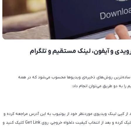
ویدی و آیفون، لینک مستقیم و تلگرام
از ساده‌ترین روش‌های ذخیره‌ی ویدیوها محسوب می‌شود که در همه‌
را به دو طریق می‌توان انجام داد:
Y: برای دانلود ویدئو از یوتیوب به کمک YT5s.com، بعد از کپی لینک ویدیوی موردنظر خود از یوتیوب به این آدرس مراجعه کرده و
در کادر مشخص‌شده لینک را وارد کنید. سپس روی دکمه Start کلیک کرده و بعد از انتخاب کیفیت دلخواه خروجی، روی Get Link کلیک کنید و