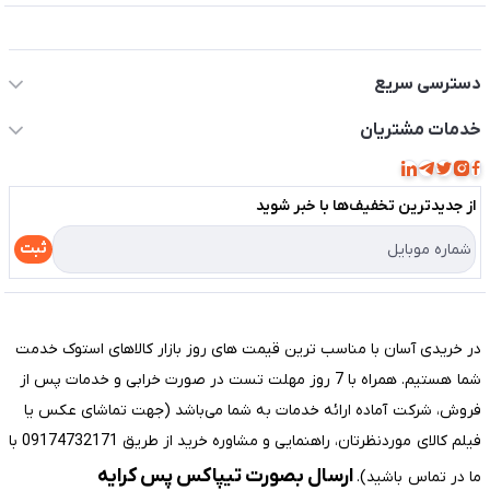
اطلاعات تماس سیستم شیراز
دسترسی سریع
حساب کاربری
خدمات مشتریان
مجله فروشگاه
قوانین و مقررات
لیست محصولات
از جدید‌ترین تخفیف‌ها با‌ خبر شوید
حریم خصوصی
درباره ما
راهنما
ثبت
تماس با ما
مختصری درباره فروشگاه سیستم شیراز
در خریدی آسان با مناسب ترین قیمت های روز بازار کالاهای استوک خدمت
شما هستیم. همراه با 7 روز مهلت تست در صورت خرابی و خدمات پس از
فروش، شرکت آماده ارائه خدمات به شما می‌باشد (جهت تماشای عکس یا
فیلم کالای موردنظرتان، راهنمایی و مشاوره خرید از طریق 09174732171 با
ارسال بصورت تیپاکس پس کرایه
ما در تماس باشید).