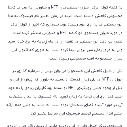
به گفته گوگل ترندز میزان جستجوهای NFT و متاورس به صورت کاملاً
محسوس کاهش داشته است. البته در زمان تغییر نام فیسبوک به متا
این جستجو ها به اوج خود رسیده بود. نموداری که اخیرا از گوگل ترندز
در مورد میزان جستجوی دو کلمه NFT و متاورس منتشر کرده است
نشان می دهد این جستجو در نقطه ای در ماه ژانویه به اوج خود رسید
ولی به مرور زمان سیر نزولی پیدا کرده است. به طوری که اکنون این
میزان جستجو به افت محسوسی رسیده است.
یکی از دلایل کاهش این جستجو را می‌توان ترس از سرمایه گذاری در
حوزه ی NFT در طی زمان گذشته دانست. به طوری که پیش از این و
قبل از وجود چنین رویکردی NFT توانسته بود کاربران زیادی را به خود
جلب کند. اوج این توجه به زمان تغییر نام فیسبوک به متا و تبلیغات
آن در مورد آینده فضای دیجیتال بوده است. اما شاید به دلیل عدم ارائه
چشم انداز منسجم توسط فیسبوک این شرایط تغییر کرد.
جستجوی دیگر اصطلاحات در این زمینه مانند کریپتو، بلاک چین، اتریوم