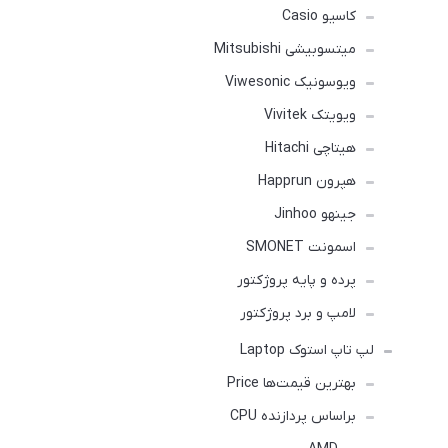
کاسیو Casio
میتسوبیشی Mitsubishi
ویوسونیک Viwesonic
ویویتک Vivitek
هیتاچی Hitachi
هپرون Happrun
جینهو Jinhoo
اسمونت SMONET
پرده و پایه پروژکتور
لامپ و برد پروژکتور
لپ تاپ استوک Laptop
بهترین قیمت‌ها Price
براساس پردازنده CPU