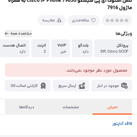
تلفن استوک آی پی سیسکو Cisco IP Phone 7965G به همراه
ماژول 7916
علاقه‌مندی
مقایسه
ویژگی‌ها
مشاهده همه
پروتکل
بلندگو
VoIP
اترنت
اتصال هدست
SIP, Cisco SCCP
دارد
خیر
2
دارد
محصول مورد نظر موجود نمی‌باشد.
موجود در انبار
ارسال سریع
گارانتی اصالت کالا
معرفی
مشخصات
دیدگاه‌ها
فاقد آداپتور