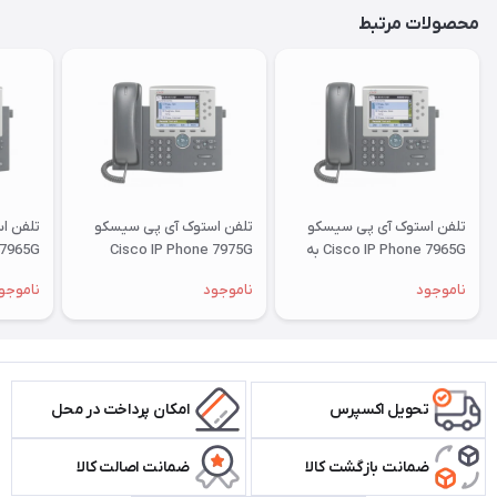
محصولات مرتبط
تلفن استوک آی پی سیسکو
تلفن استوک آی پی سیسکو
تلفن ا
Cisco IP Phone 7965G به
Cisco IP Phone 7975G
 7965G
همراه ماژول 7916
ناموجود
ناموجود
ناموجو
تحویل اکسپرس
امکان پرداخت در محل
ضمانت بازگشت کالا
ضمانت اصالت کالا