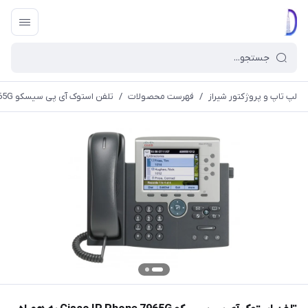
لپ تاپ و پروژکتور شیراز
/
فهرست محصولات
/
تلفن استوک آی پی سیسکو Cisco IP Phone 7965G به همراه ماژول 7916