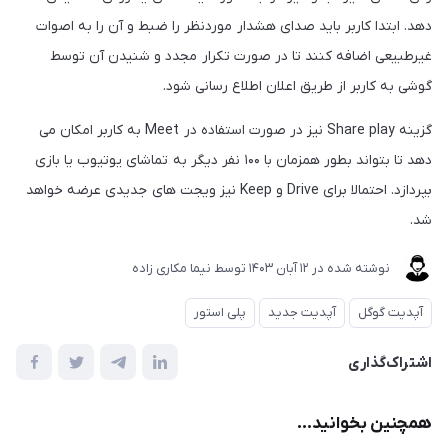
دهد. ابتدا کاربر باید صدای هشدار موردنظر را ضبط و آن را به اصوات
غیرطبیعی اضافه کنند تا در صورت تکرار مجدد و شنیدن آن توسط
گوشی به کاربر از طریق اعلان اطلاع رسانی شود.
گزینه Share play نیز در صورت استفاده در Meet به کاربر امکان می
دهد تا بتواند بطور همزمان با ۱۰۰ نفر دیگر به تماشای یوتیوب یا بازی
بپردازد. احتمالا برای Drive و Keep نیز ویجت های جدیدی عرضه خواهد
شد.
نوشته شده در
12 آبان 1403
توسط
نیما مکاری زاده
آپدیت گوگل
آپدیت جدید
پلی استور
اشتراک‌گذاری
همچنین بخوانید...