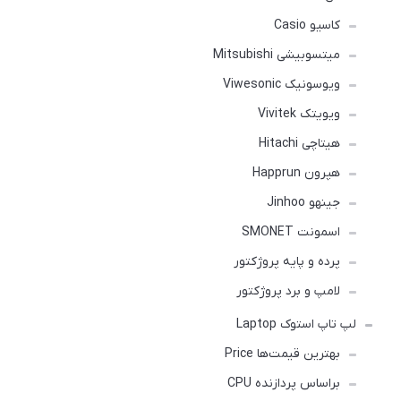
کاسیو Casio
میتسوبیشی Mitsubishi
ویوسونیک Viwesonic
ویویتک Vivitek
هیتاچی Hitachi
هپرون Happrun
جینهو Jinhoo
اسمونت SMONET
پرده و پایه پروژکتور
لامپ و برد پروژکتور
لپ تاپ استوک Laptop
بهترین قیمت‌ها Price
براساس پردازنده CPU