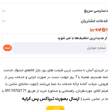
دسترسی سریع
حساب کاربری
خدمات مشتریان
مجله فروشگاه
قوانین و مقررات
لیست محصولات
از جدید‌ترین تخفیف‌ها با‌ خبر شوید
حریم خصوصی
درباره ما
راهنما
ثبت
تماس با ما
مختصری درباره فروشگاه سیستم شیراز
در خریدی آسان با مناسب ترین قیمت های روز بازار کالاهای استوک خدمت
شما هستیم. همراه با 7 روز مهلت تست در صورت خرابی و خدمات پس از
فروش، شرکت آماده ارائه خدمات به شما می‌باشد (جهت تماشای عکس یا
فیلم کالای موردنظرتان، راهنمایی و مشاوره خرید از طریق 09174732171 با
ارسال بصورت تیپاکس پس کرایه
ما در تماس باشید).