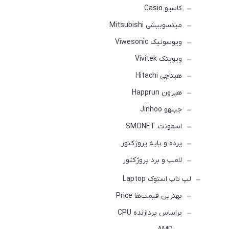
کاسیو Casio
میتسوبیشی Mitsubishi
ویوسونیک Viwesonic
ویویتک Vivitek
هیتاچی Hitachi
هپرون Happrun
جینهو Jinhoo
اسمونت SMONET
پرده و پایه پروژکتور
لامپ و برد پروژکتور
لپ تاپ استوک Laptop
بهترین قیمت‌ها Price
براساس پردازنده CPU