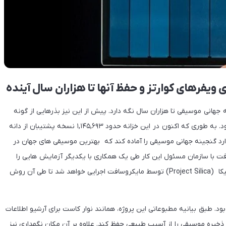
یفرهای کوارتز و حفظ آنها تا هزاران سال آینده
 جهانی موسیقی تا هزاران سال نگه دارد. پیش از این نیز بذرهایی از گونه
های گیاهی در خزانه جهانی بذر به همین صورت جمع آوری شده بود. به طوری که اکنون در این خزانه حدود ۱,۱۴۵,۶۹۳ نسخه پشتیبان از دانه
رد گنجینه جهانی موسیقی را آماده کند که بهترین موسیقی های جهان در
با سازمان مسئول این کار طی یک همکاری با یکدیگر آزمایش هایی را
برای ذخیره سازی آرشیو طولانی مدت انجام خواهند داد. پروژه سیلیکا (Project Silica) توسط مایکروسافت اجرایی خواهد شد تا طی آن روش
ود. طبق بیانیه مطبوعاتی این پروژه، همانند نوار کاست برای آرشیو اطلاعات
ذخیره موسیقی را از آسیب طبیعی حفظ کند. علاوه بر آن مکان نگهداری نیز