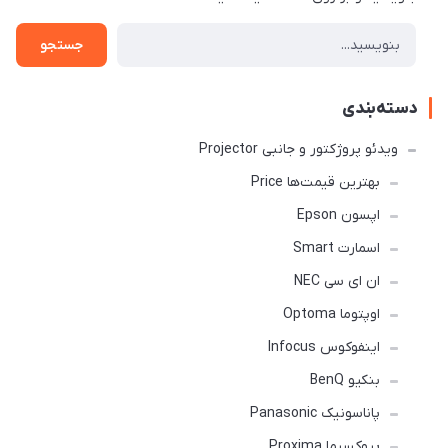
جستجو
دسته‌بندی
ویدئو پروژکتور و جانبی Projector
بهترین قیمت‌ها Price
اپسون Epson
اسمارت Smart
ان ای سی NEC
اوپتوما Optoma
اینفوکوس Infocus
بنکیو BenQ
پاناسونیک Panasonic
پروکسیما Proxima