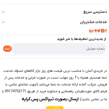
اطلاعات تماس سیستم شیراز
دسترسی سریع
حساب کاربری
خدمات مشتریان
مجله فروشگاه
قوانین و مقررات
لیست محصولات
از جدید‌ترین تخفیف‌ها با‌ خبر شوید
حریم خصوصی
درباره ما
راهنما
ثبت
تماس با ما
مختصری درباره فروشگاه سیستم شیراز
در خریدی آسان با مناسب ترین قیمت های روز بازار کالاهای استوک خدمت
شما هستیم. همراه با 7 روز مهلت تست در صورت خرابی و خدمات پس از
فروش، شرکت آماده ارائه خدمات به شما می‌باشد (جهت تماشای عکس یا
فیلم کالای موردنظرتان، راهنمایی و مشاوره خرید از طریق 09174732171 با
ارسال بصورت تیپاکس پس کرایه
ما در تماس باشید).