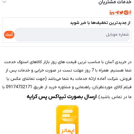
حساب کاربری
خدمات مشتریان
مجله فروشگاه
قوانین و مقررات
لیست محصولات
از جدید‌ترین تخفیف‌ها با‌ خبر شوید
حریم خصوصی
درباره ما
راهنما
ثبت
تماس با ما
مختصری درباره فروشگاه سیستم شیراز
در خریدی آسان با مناسب ترین قیمت های روز بازار کالاهای استوک خدمت
شما هستیم. همراه با 7 روز مهلت تست در صورت خرابی و خدمات پس از
فروش، شرکت آماده ارائه خدمات به شما می‌باشد (جهت تماشای عکس یا
فیلم کالای موردنظرتان، راهنمایی و مشاوره خرید از طریق 09174732171 با
ارسال بصورت تیپاکس پس کرایه
ما در تماس باشید).