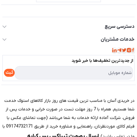
اطلاعات تماس سیستم شیراز
دسترسی سریع
حساب کاربری
خدمات مشتریان
مجله فروشگاه
قوانین و مقررات
لیست محصولات
از جدید‌ترین تخفیف‌ها با‌ خبر شوید
حریم خصوصی
درباره ما
راهنما
ثبت
تماس با ما
مختصری درباره فروشگاه سیستم شیراز
در خریدی آسان با مناسب ترین قیمت های روز بازار کالاهای استوک خدمت
شما هستیم. همراه با 7 روز مهلت تست در صورت خرابی و خدمات پس از
فروش، شرکت آماده ارائه خدمات به شما می‌باشد (جهت تماشای عکس یا
فیلم کالای موردنظرتان، راهنمایی و مشاوره خرید از طریق 09174732171 با
ارسال بصورت تیپاکس پس کرایه
ما در تماس باشید).