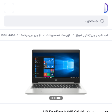
لپ تاپ و پروژکتور شیراز
/
فهرست محصولات
/
اچ پی پروبوک 16 HP ProBook 445 G6