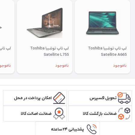
لپ تاپ توشیبا Toshiba
لپ تاپ توشیبا Toshiba
لپ تاپ لنوو 0
Satellite L755
Satellite A665
ناموجود
ناموجود
ناموجو
تحویل اکسپرس
امکان پرداخت در محل
ضمانت بازگشت کالا
ضمانت اصالت کالا
پشتیبانی ۲۴ ساعته