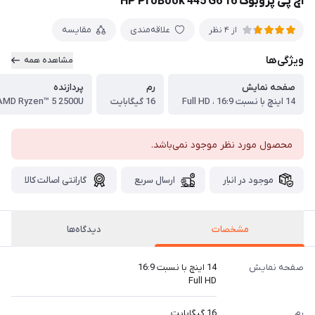
اچ پی پروبوک 16 HP ProBook 445 G6
علاقه‌مندی
مقایسه
از 4 نظر
ویژگی‌ها
مشاهده همه
صفحه نمایش
رم
پردازنده
14 اینچ با نسبت 16:9 ، Full HD
16 گیگابایت
AMD Ryzen™ 5 2500U
محصول مورد نظر موجود نمی‌باشد.
موجود در انبار
ارسال سریع
گارانتی اصالت کالا
مشخصات
دیدگاه‌ها
صفحه نمایش
14 اینچ با نسبت 16:9
Full HD
رم
16 گیگابایت