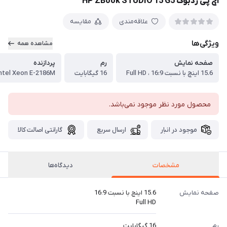
اچ پی زدبوک HP ZBook STUDIO 15 G5
علاقه‌مندی
مقایسه
ویژگی‌ها
مشاهده همه
صفحه نمایش
رم
پردازنده
15.6 اینچ با نسبت 16:9 ، Full HD
16 گیگابایت
Intel Xeon E-2186M
محصول مورد نظر موجود نمی‌باشد.
موجود در انبار
ارسال سریع
گارانتی اصالت کالا
مشخصات
دیدگاه‌ها
صفحه نمایش
15.6 اینچ با نسبت 16:9
Full HD
رم
16 گیگابایت