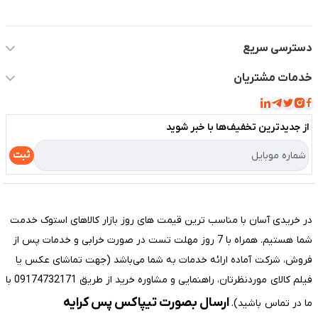
اطلاعات تماس سیستم شیراز
دسترسی سریع
حساب کاربری
خدمات مشتریان
مجله فروشگاه
قوانین و مقررات
لیست محصولات
از جدید‌ترین تخفیف‌ها با‌ خبر شوید
حریم خصوصی
درباره ما
راهنما
ثبت
تماس با ما
مختصری درباره فروشگاه سیستم شیراز
در خریدی آسان با مناسب ترین قیمت های روز بازار کالاهای استوک خدمت
شما هستیم. همراه با 7 روز مهلت تست در صورت خرابی و خدمات پس از
فروش، شرکت آماده ارائه خدمات به شما می‌باشد (جهت تماشای عکس یا
فیلم کالای موردنظرتان، راهنمایی و مشاوره خرید از طریق 09174732171 با
ارسال بصورت تیپاکس پس کرایه
ما در تماس باشید).