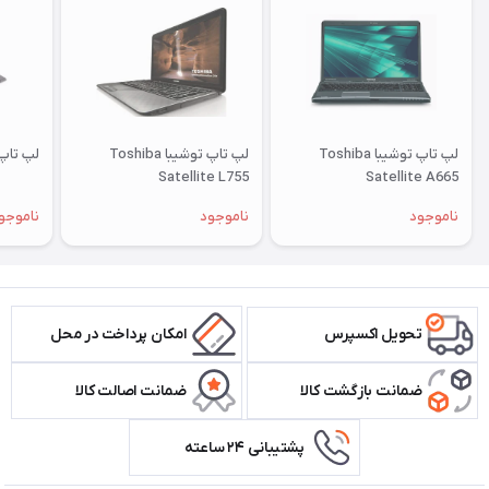
لپ تاپ توشیبا Toshiba
لپ تاپ توشیبا Toshiba
لپ تاپ لنوو 0
Satellite L755
Satellite A665
ناموجود
ناموجود
ناموجو
تحویل اکسپرس
امکان پرداخت در محل
ضمانت بازگشت کالا
ضمانت اصالت کالا
پشتیبانی ۲۴ ساعته