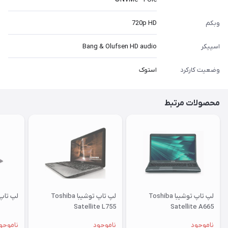
وبکم
720p HD
اسپیکر
Bang & Olufsen HD audio
وضعیت کارکرد
استوک
محصولات مرتبط
لپ تاپ توشیبا Toshiba
لپ تاپ توشیبا Toshiba
لپ تاپ لنوو 0
Satellite L755
Satellite A665
ناموجود
ناموجود
ناموجو