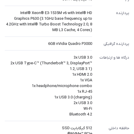
پردازنده
Intel® Xeon® E3-1535M v6 with Intel® HD
Graphics P630 (3.1GHz base frequency, up to
4.2GHz with Intel® Turbo Boost Technology 2.0, 8
MB L3 Cache, 4 Cores)
پردازنده گرافیکی
6GB nVidia Quadro P3000
درگاه ها و ارتباطات
3x USB 3.0
2x USB Type-C™ (Thunderbolt™ 3, DisplayPort™
1.2, USB 3.1)
1x HDMI 2.0
1x VGA
1x headphone/microphone combo
1x RJ-45
1x USB 3.0 (charging)
2x USB 3.0
Wi-Fi
Bluetooth 4.2
حافظه داخلی
512 گیگابایت SSD
NVMe™ PCIe®