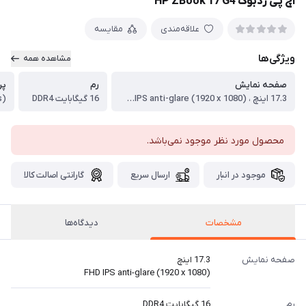
اچ پی زدبوک HP ZBook 17 G4
علاقه‌مندی
مقایسه
ویژگی‌ها
مشاهده همه
صفحه نمایش
رم
پر
17.3 اینچ ، FHD IPS anti-glare (1920 x 1080)
16 گیگابایت DDR4
محصول مورد نظر موجود نمی‌باشد.
موجود در انبار
ارسال سریع
گارانتی اصالت کالا
مشخصات
دیدگاه‌ها
صفحه نمایش
17.3 اینچ
FHD IPS anti-glare (1920 x 1080)
رم
16 گیگابایت DDR4