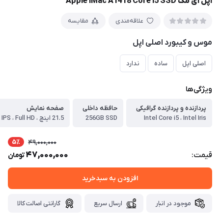
اپل آی مک Apple iMac A1418 Core i5 SSD
علاقه‌مندی
مقایسه
موس و کیبورد اصلی اپل
اصلی اپل
ساده
ندارد
ویژگی‌ها
پردازنده و پردازنده گرافیکی
حافظه داخلی
صفحه نمایش
Intel Core i5 ، Intel Iris
256GB SSD
21.5 اینچ ، LED IPS ، Full HD
5٪
49,000,000
47,000,000
قیمت:
تومان
افزودن به سبدخرید
موجود در انبار
ارسال سریع
گارانتی اصالت کالا