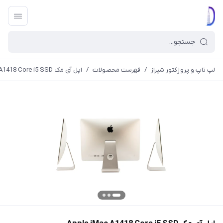
لپ تاپ و پروژکتور شیراز
/
فهرست محصولات
/
اپل آی مک Apple iMac A1418 Core i5 SSD