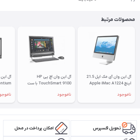
محصولات مرتبط
آل این وان آی مک اپل 21.5
آل این وان اچ پی HP
اینچ Apple iMac A1224
TouchSmart 9100 با ست
entium
پشت نقره ای
موس و کیبرد
ناموجود
ناموجود
ناموجو
تحویل اکسپرس
امکان پرداخت در محل