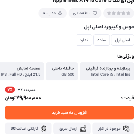
اپل آی مک Apple iMac A1418 Core i5
علاقه‌مندی
مقایسه
موس و کیبورد اصلی اپل
اصلی اپل
ساده
ندارد
ویژگی‌ها
پردازنده و پردازنده گرافیکی
حافظه داخلی
صفحه نمایش
Intel Core i5 ، Intel Iris
500 GB
21.5 اینچ ، LED IPS ، Full HD
7٪
32,000,000
29,900,000
قیمت:
تومان
افزودن به سبدخرید
موجود در انبار
ارسال سریع
گارانتی اصالت کالا