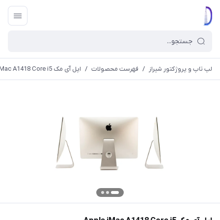
لپ تاپ و پروژکتور شیراز
/
فهرست محصولات
/
اپل آی مک Apple iMac A1418 Core i5