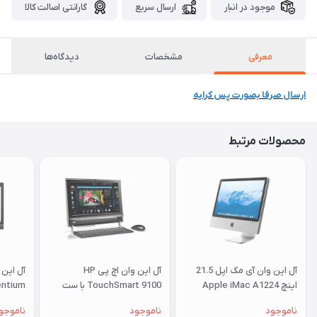
موجود در انبار
ارسال سریع
گارانتی اصالت کالا
معرفی
مشخصات
دیدگاه‌ها
ارسال صرفا بصورت پس کرایه
محصولات مرتبط
آل این وان آی مک اپل 21.5
آل این وان اچ پی HP
اینچ Apple iMac A1224
TouchSmart 9100 با ست
entium
پشت نقره ای
موس و کیبرد
ناموجود
ناموجود
ناموجو