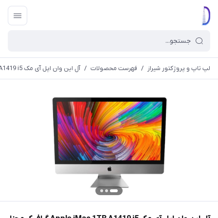
لپ تاپ و پروژکتور شیراز
/
فهرست محصولات
/
آل این وان اپل آی مک Apple iMac 1TB A1419 i5 گرافیک مجزا