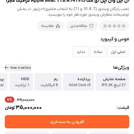
آل این وان اپل آی مک Apple iMac 1TB A1419 i5 گرافیک مجزا
نصب رایگان ویندوز (7، 8، 10 و 11) به انتخاب مشتری+درایور. در بخش
توضیحات سفارش ویندوز موردنظر خود را بنویسید.
علاقه‌مندی
مقایسه
موس و کیبورد
اصلی اپل
ساده
ندارد
ویژگی‌ها
مشاهده همه
صفحه نمایش
پردازنده
رم
HDD
پرد
27 اینچ IPS 2K
Intel Core i5
8 گیگابایت
1 ترابایت
/RADEON/Nvidia
11٪
39,000,000
35,000,000
قیمت:
تومان
افزودن به سبدخرید